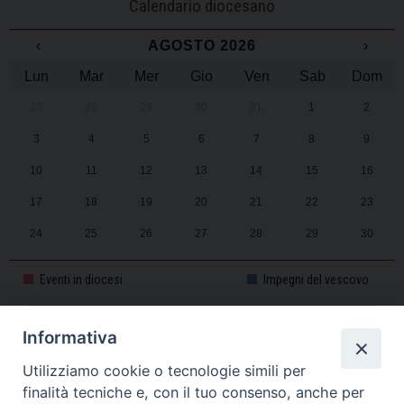
Calendario diocesano
‹
AGOSTO 2026
›
Lun
Mar
Mer
Gio
Ven
Sab
Dom
27
28
29
30
31
1
2
3
4
5
6
7
8
9
10
11
12
13
14
15
16
17
18
19
20
21
22
23
24
25
26
27
28
29
30
31
1
2
3
4
5
6
Eventi in diocesi
Impegni del vescovo
Informativa
CALENDARIO PASTORALE 2025-2026
Utilizziamo cookie o tecnologie simili per
finalità tecniche e, con il tuo consenso, anche per