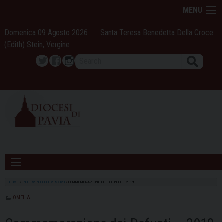
Skip
MENU
to
content
Domenica 09 Agosto 2026
Santa Teresa Benedetta Della Croce
(Edith) Stein, Vergine
Search
Twitter
Facebook
Instagram
HOME
»
INTERVENTI DEL VESCOVO
»
COMMEMORAZIONE DEI DEFUNTI – 2019
OMELIA