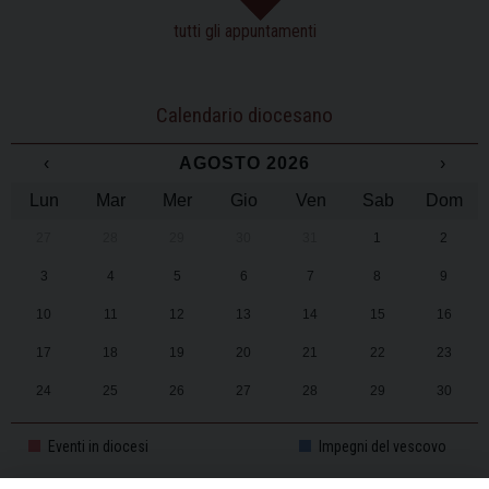
tutti gli appuntamenti
Calendario diocesano
‹
AGOSTO 2026
›
Lun
Mar
Mer
Gio
Ven
Sab
Dom
27
28
29
30
31
1
2
3
4
5
6
7
8
9
10
11
12
13
14
15
16
17
18
19
20
21
22
23
24
25
26
27
28
29
30
31
1
2
3
4
5
6
Eventi in diocesi
Impegni del vescovo