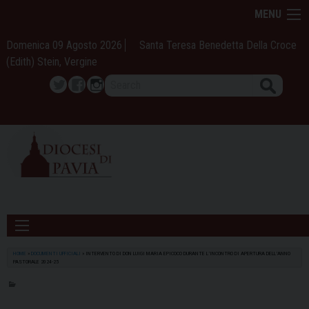
Skip
MENU
to
content
Domenica 09 Agosto 2026
Santa Teresa Benedetta Della Croce
(Edith) Stein, Vergine
Search
Twitter
Facebook
Instagram
HOME
»
DOCUMENTI UFFICIALI
»
INTERVENTO DI DON LUIGI MARIA EPICOCO DURANTE L’INCONTRO DI APERTURA DELL’ANNO
PASTORALE 2024-25