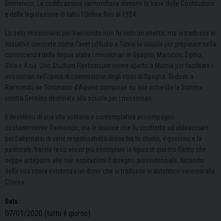
Domenico. La codificazione raimondiana divenne la base delle Costituzioni
e della legislazione di tutto l’Ordine fino al 1924.
Lo zelo missionario per Raimondo non fu solo un anelito, ma si tradusse in
iniziative concrete come l’aver istituito a Tunisi la scuola per preparare nella
conoscenza della lingua araba i missionari in Spagna, Marocco, Egitto,
Siria e Asia. Uno Studium Haebraicum venne aperto a Murcia per facilitare i
missionari nell’opera di conversione degli ebrei di Spagna. Si deve a
Raimondo se Tommaso d’Aquino compose su sua richiesta la Summa
contra Gentiles destinata alla scuola per i missionari.
Il desiderio di una vita solitaria e contemplativa accompagnò
costantemente Raimondo, ma le rinunce che fu costretto ad abbracciare
per l’alternarsi di varie responsabilità divise tra lo studio, il governo e la
pastorale, hanno reso ancor più esemplare la figura di questo Santo che
seppe anteporre alle sue aspirazioni il disegno provvidenziale, facendo
della sua intera esistenza un dono che si tradusse in autentico servizio alla
Chiesa.
Data:
07/01/2020
(tutto il giorno)