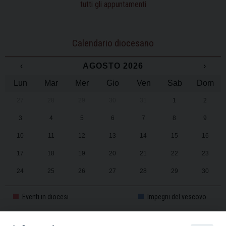
tutti gli appuntamenti
Calendario diocesano
‹
AGOSTO 2026
›
Lun
Mar
Mer
Gio
Ven
Sab
Dom
27
28
29
30
31
1
2
3
4
5
6
7
8
9
10
11
12
13
14
15
16
17
18
19
20
21
22
23
24
25
26
27
28
29
30
31
1
2
3
4
5
6
Eventi in diocesi
Impegni del vescovo