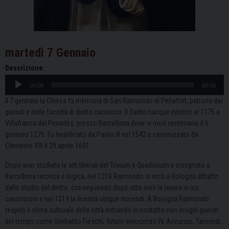
martedì
7
Gennaio
Descrizione:
Audio
00:00
00:00
Player
Il 7 gennaio la Chiesa fa memoria di San Raimondo di Peñafort, patrono dei
giuristi e delle facoltà di diritto canonico. Il Santo nacque intorno al 1175 a
Villafranca del Penadès, presso Barcellona dove vi morì centenario il 6
gennaio 1275. Fu beatificato da Paolo III nel 1542 e canonizzato da
Clemente VIII il 29 aprile 1601.
Dopo aver studiato le arti liberali del Trivium e Quadrivium e insegnato a
Barcellona retorica e logica, nel 1210 Raimondo si recò a Bologna attratto
dallo studio del diritto, conseguendo dopo otto anni la laurea in ius
canonicum e nel 1219 la licentia ubique docendi. A Bologna Raimondo
respirò il clima culturale della città entrando in contatto con insigni giuristi
del tempo come Sinibaldo Fieschi, futuro Innocenzo IV, Accursio, Tancredi,