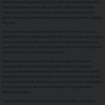
predicazione che Gregorio IX nel 1229 gli affidò per le province francesi di
Arles e di Narbonne a favore della spedizione in Maiorca contro i Mori.
L’anno successivo il Papa lo nominò cappellano e penitenziere con il
preciso compito di expeditor petitionum pauperum a favore delle suppliche
dei poveri.
Sempre sottomesso alla volontà dei Superiori e del Pontefice, una sola
volta Raimondo vi si sottrasse quando il Papa gli propose in segno di stima
e riconoscenza di diventare arcivescovo di Tarragona, dimostrando con
questa rinuncia il più alto significato di gratuità con cui si era impegnato nel
servire la Chiesa con generosità e competenza.
Raimondo accolse la richiesta del Papa di raccogliere e ordinare le
decretali pontificie rimaste fuori dal Decretum Gratiani. Per questo la
collezione delle Decretales Gregorii IX è detta anche Liber Extra. In quattro
anni Raimondo portò a termine il lavoro secondo la metodologia illustrata
da Gregorio IX nella bolla Rex Pacificus con cui il 5 settembre 1234 pubblicò
la Collezione e la inviò alle Università di Bologna e Parigi quale diritto
ufficiale da insegnare.
L’opera di Raimondo in cinque libri (iudex, iudicium, clerus, connubium,