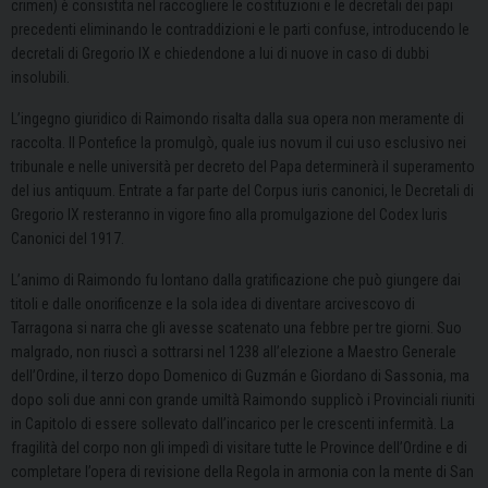
crimen) è consistita nel raccogliere le costituzioni e le decretali dei papi
precedenti eliminando le contraddizioni e le parti confuse, introducendo le
decretali di Gregorio IX e chiedendone a lui di nuove in caso di dubbi
insolubili.
L’ingegno giuridico di Raimondo risalta dalla sua opera non meramente di
raccolta. Il Pontefice la promulgò, quale ius novum il cui uso esclusivo nei
tribunale e nelle università per decreto del Papa determinerà il superamento
del ius antiquum. Entrate a far parte del Corpus iuris canonici, le Decretali di
Gregorio IX resteranno in vigore fino alla promulgazione del Codex Iuris
Canonici del 1917.
L’animo di Raimondo fu lontano dalla gratificazione che può giungere dai
titoli e dalle onorificenze e la sola idea di diventare arcivescovo di
Tarragona si narra che gli avesse scatenato una febbre per tre giorni. Suo
malgrado, non riuscì a sottrarsi nel 1238 all’elezione a Maestro Generale
dell’Ordine, il terzo dopo Domenico di Guzmán e Giordano di Sassonia, ma
dopo soli due anni con grande umiltà Raimondo supplicò i Provinciali riuniti
in Capitolo di essere sollevato dall’incarico per le crescenti infermità. La
fragilità del corpo non gli impedì di visitare tutte le Province dell’Ordine e di
completare l’opera di revisione della Regola in armonia con la mente di San