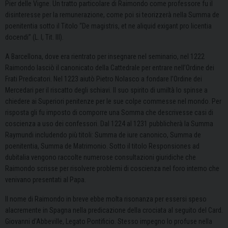
Pier delle Vigne. Un tratto particolare di Raimondo come professore fu il
disinteresse per la remunerazione, come poi si teorizzerà nella Summa de
poenitentia sotto il Titolo “De magistris, et ne aliquid exigant pro licentia
docendi” (L. I, Tit. III).
A Barcellona, dove era rientrato per insegnare nel seminario, nel 1222
Raimondo lasciò il canonicato della Cattedrale per entrare nell’Ordine dei
Frati Predicatori. Nel 1223 aiutò Pietro Nolasco a fondare l’Ordine dei
Mercedari per il riscatto degli schiavi. Il suo spirito di umiltà lo spinse a
chiedere ai Superiori penitenze per le sue colpe commesse nel mondo. Per
risposta gli fu imposto di comporre una Somma che descrivesse casi di
coscienza a uso dei confessori. Dal 1224 al 1231 pubblicherà la Summa
Raymundi includendo più titoli: Summa de iure canonico, Summa de
poenitentia, Summa de Matrimonio. Sotto il titolo Responsiones ad
dubitalia vengono raccolte numerose consultazioni giuridiche che
Raimondo scrisse per risolvere problemi di coscienza nel foro interno che
venivano presentati al Papa.
Il nome di Raimondo in breve ebbe molta risonanza per essersi speso
alacremente in Spagna nella predicazione della crociata al seguito del Card.
Giovanni d’Abbeville, Legato Pontificio. Stesso impegno lo profuse nella