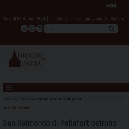
Skip
MENU
to
content
Giovedì 06 Agosto 2026
Festa Della Trasfigurazione Del Signore
Search
Twitter
Facebook
Instagram
HOME
»
APPUNTAMENTI
»
SAN RAIMONDO DI PEÑAFORT PATRONO DEI GIURISTI
SANTO DEL GIORNO
San Raimondo di Peñafort patrono