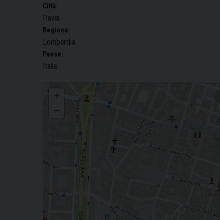
Città:
Pavia
Regione:
Lombardia
Paese:
Italia
Festa della Madonna di Guadalupe
+
−