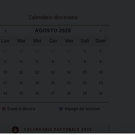
Calendario diocesano
‹
AGOSTO 2026
›
Lun
Mar
Mer
Gio
Ven
Sab
Dom
27
28
29
30
31
1
2
3
4
5
6
7
8
9
10
11
12
13
14
15
16
17
18
19
20
21
22
23
24
25
26
27
28
29
30
31
1
2
3
4
5
6
Eventi in diocesi
Impegni del vescovo
CALENDARIO PASTORALE 2025-