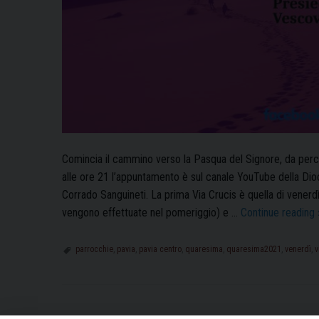
Comincia il cammino verso la Pasqua del Signore, da perco
alle ore 21 l’appuntamento è sul canale YouTube della Dio
Corrado Sanguineti. La prima Via Crucis è quella di venerdì 
vengono effettuate nel pomeriggio) e …
Continue reading
parrocchie
,
pavia
,
pavia centro
,
quaresima
,
quaresima2021
,
venerdì
,
v