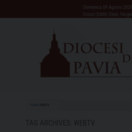
Skip
Domenica 09 Agosto 202
to
Croce (Edith) Stein, Vergi
content
HOME
»
WEBTV
TAG ARCHIVES:
WEBTV