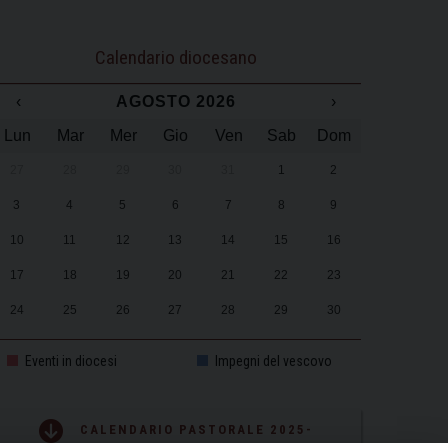
Calendario diocesano
‹
AGOSTO 2026
›
Lun
Mar
Mer
Gio
Ven
Sab
Dom
27
28
29
30
31
1
2
3
4
5
6
7
8
9
10
11
12
13
14
15
16
17
18
19
20
21
22
23
24
25
26
27
28
29
30
31
1
2
3
4
5
6
Eventi in diocesi
Impegni del vescovo
CALENDARIO PASTORALE 2025-