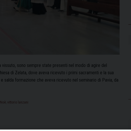
a vissuto, sono sempre state presenti nel modo di agire del
chiesa di Zelata, dove aveva ricevuto i primi sacramenti e la sua
ma e salda formazione che aveva ricevuto nel seminario di Pavia, da
o Noè
,
vittorio lanzani