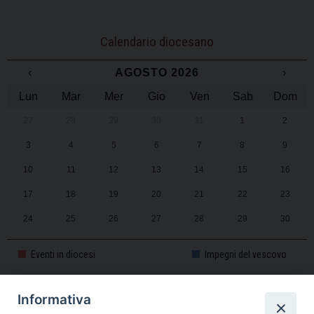
Calendario diocesano
‹
AGOSTO 2026
›
Lun
Mar
Mer
Gio
Ven
Sab
Dom
27
28
29
30
31
1
2
3
4
5
6
7
8
9
10
11
12
13
14
15
16
17
18
19
20
21
22
23
24
25
26
27
28
29
30
31
1
2
3
4
5
6
Eventi in diocesi
Impegni del vescovo
Informativa
CALENDARIO PASTORALE 2025-2026