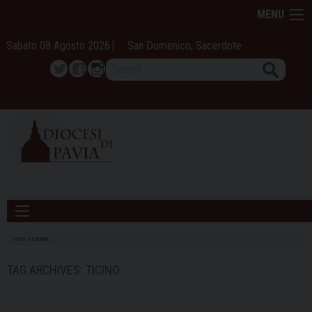
Skip
MENU
to
content
Sabato 08 Agosto 2026
San Domenico, Sacerdote
Search
Twitter
Facebook
Instagram
HOME
»
TICINO
TAG ARCHIVES:
TICINO