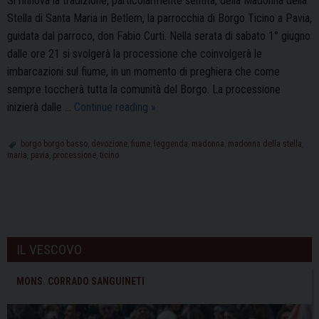
Si rinnova la tradizione, particolarmente sentita, della Madonna della
Stella di Santa Maria in Betlem, la parrocchia di Borgo Ticino a Pavia,
guidata dal parroco, don Fabio Curti. Nella serata di sabato 1° giugno
dalle ore 21 si svolgerà la processione che coinvolgerà le
imbarcazioni sul fiume, in un momento di preghiera che come
sempre toccherà tutta la comunità del Borgo. La processione
La
inizierà dalle …
Continue reading
»
festa
della
borgo borgo basso
,
devozione
,
fiume
,
leggenda
,
madonna
,
madonna della stella
,
maria
,
pavia
,
processione
,
ticino
Madonna
della
Stella
in
P
Borgo
o
IL VESCOVO
Ticino
s
t
MONS. CORRADO SANGUINETI
N
a