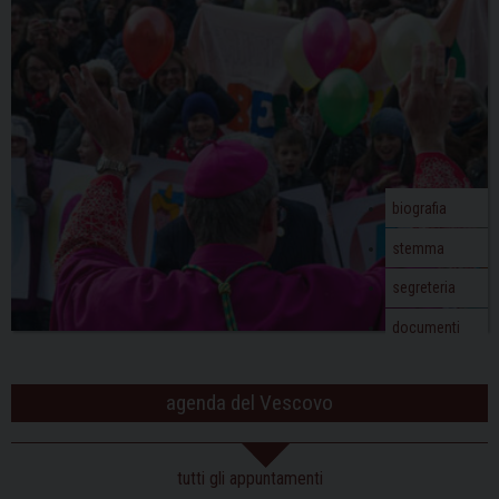
v
i
g
a
t
i
o
biografia
n
stemma
segreteria
documenti
agenda del Vescovo
tutti gli appuntamenti