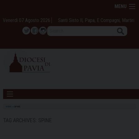
Skip
MENU
to
content
Venerdì 07 Agosto 2026
Santi Sisto II, Papa, E Compagni, Martiri
Search
Twitter
Facebook
Instagram
HOME
»
SPINE
TAG ARCHIVES:
SPINE