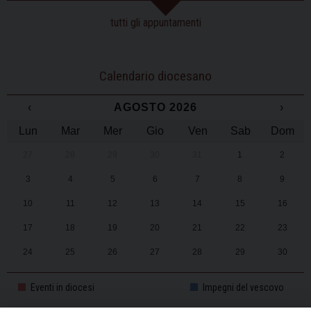
tutti gli appuntamenti
Calendario diocesano
‹
AGOSTO 2026
›
Lun
Mar
Mer
Gio
Ven
Sab
Dom
27
28
29
30
31
1
2
3
4
5
6
7
8
9
10
11
12
13
14
15
16
17
18
19
20
21
22
23
24
25
26
27
28
29
30
31
1
2
3
4
5
6
Eventi in diocesi
Impegni del vescovo