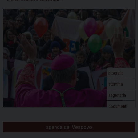
reliquie
N
della
a
corona
v
di
i
Cristo
g
a
t
i
o
biografia
n
stemma
segreteria
documenti
agenda del Vescovo