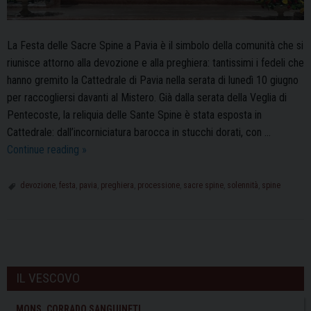
La Festa delle Sacre Spine a Pavia è il simbolo della comunità che si
riunisce attorno alla devozione e alla preghiera: tantissimi i fedeli che
hanno gremito la Cattedrale di Pavia nella serata di lunedì 10 giugno
per raccogliersi davanti al Mistero. Già dalla serata della Veglia di
Pentecoste, la reliquia delle Sante Spine è stata esposta in
Cattedrale: dall’incorniciatura barocca in stucchi dorati, con …
Festa
Continue reading
»
delle
Sante
devozione
,
festa
,
pavia
,
preghiera
,
processione
,
sacre spine
,
solennità
,
spine
Spine:
a
Pavia
P
la
o
devozione
IL VESCOVO
s
per
le
t
MONS. CORRADO SANGUINETI