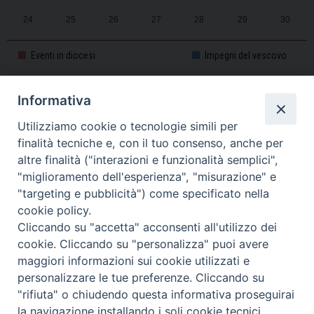
24
25
26
27
28
29
30
31
1
2
3
4
5
6
Eventi in diocesi
Impegni del vescovo
Informativa
CALENDARIO PASTORALE 2025-2026
Utilizziamo cookie o tecnologie simili per
finalità tecniche e, con il tuo consenso, anche per
altre finalità ("interazioni e funzionalità semplici",
"miglioramento dell'esperienza", "misurazione" e
"targeting e pubblicità") come specificato nella
cookie policy.
Cliccando su "accetta" acconsenti all'utilizzo dei
cookie. Cliccando su "personalizza" puoi avere
maggiori informazioni sui cookie utilizzati e
personalizzare le tue preferenze. Cliccando su
Piazza Duomo, 11 - 27100 Pavia - Tel. 0382.386511 - Fax
"rifiuta" o chiudendo questa informativa proseguirai
Twitter
Faceb
I
0382.386525 -
servizigenerali@diocesi.pavia.it
-
Privacy policy
la navigazione installando i soli cookie tecnici.