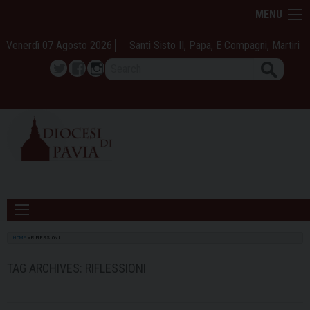
Skip
MENU
to
content
Venerdì 07 Agosto 2026
Santi Sisto II, Papa, E Compagni, Martiri
Search
Twitter
Facebook
Instagram
HOME
»
RIFLESSIONI
TAG ARCHIVES:
RIFLESSIONI