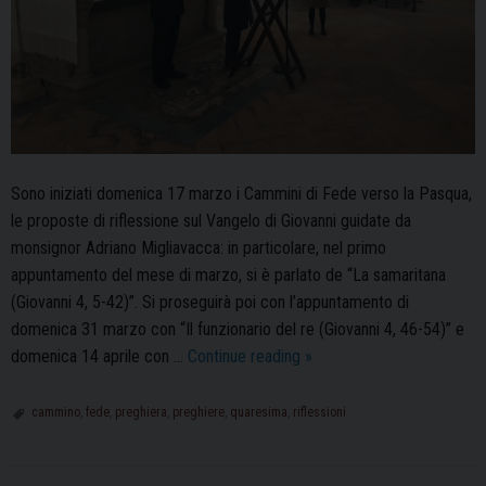
Sono iniziati domenica 17 marzo i Cammini di Fede verso la Pasqua,
le proposte di riflessione sul Vangelo di Giovanni guidate da
monsignor Adriano Migliavacca: in particolare, nel primo
appuntamento del mese di marzo, si è parlato de “La samaritana
(Giovanni 4, 5-42)”. Si proseguirà poi con l’appuntamento di
domenica 31 marzo con “Il funzionario del re (Giovanni 4, 46-54)” e
Quaresima
domenica 14 aprile con …
Continue reading
»
in
Cattedrale:
cammino
,
fede
,
preghiera
,
preghiere
,
quaresima
,
riflessioni
gli
incontri