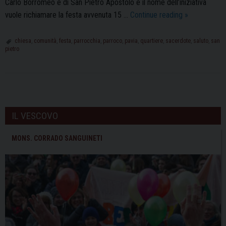
Carlo Borromeo e di San Pietro Apostolo e il nome dell’iniziativa
#ciaodon:
vuole richiamare la festa avvenuta 15 …
Continue reading
»
il
saluto
chiesa
,
comunità
,
festa
,
parrocchia
,
parroco
,
pavia
,
quartiere
,
sacerdote
,
saluto
,
san
pietro
della
comunità
di
San
P
Pietro
o
IL VESCOVO
a
s
don
t
MONS. CORRADO SANGUINETI
Gabriele
N
Pelosi
a
v
i
g
a