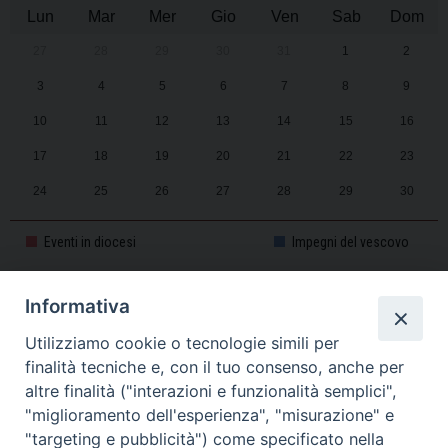
Lun
Mar
Mer
Gio
Ven
Sab
Dom
27
28
29
30
31
1
2
3
4
5
6
7
8
9
10
11
12
13
14
15
16
17
18
19
20
21
22
23
24
25
26
27
28
29
30
31
1
2
3
4
5
6
Eventi in diocesi
Impegni del vescovo
Informativa
CALENDARIO PASTORALE 2025-2026
Utilizziamo cookie o tecnologie simili per
finalità tecniche e, con il tuo consenso, anche per
altre finalità ("interazioni e funzionalità semplici",
"miglioramento dell'esperienza", "misurazione" e
"targeting e pubblicità") come specificato nella