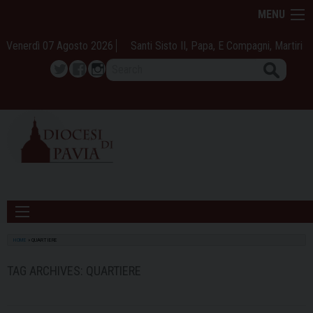
Skip
MENU
to
content
Venerdì 07 Agosto 2026
Santi Sisto II, Papa, E Compagni, Martiri
Search
Twitter
Facebook
Instagram
HOME
»
QUARTIERE
TAG ARCHIVES:
QUARTIERE