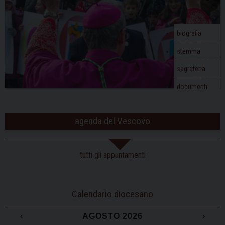
t
i
o
biografia
n
stemma
segreteria
documenti
agenda del Vescovo
tutti gli appuntamenti
Calendario diocesano
‹
AGOSTO 2026
›