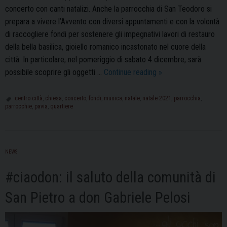
concerto con canti natalizi. Anche la parrocchia di San Teodoro si
prepara a vivere l’Avvento con diversi appuntamenti e con la volontà
di raccogliere fondi per sostenere gli impegnativi lavori di restauro
della bella basilica, gioiello romanico incastonato nel cuore della
città. In particolare, nel pomeriggio di sabato 4 dicembre, sarà
A
possibile scoprire gli oggetti …
Continue reading
»
San
Teodoro
centro città
,
chiesa
,
concerto
,
fondi
,
musica
,
natale
,
natale 2021
,
parrocchia
,
parrocchie
,
pavia
,
quartiere
concerti
e
mercatini
di
NEWS
Natale
#ciaodon: il saluto della comunità di
San Pietro a don Gabriele Pelosi