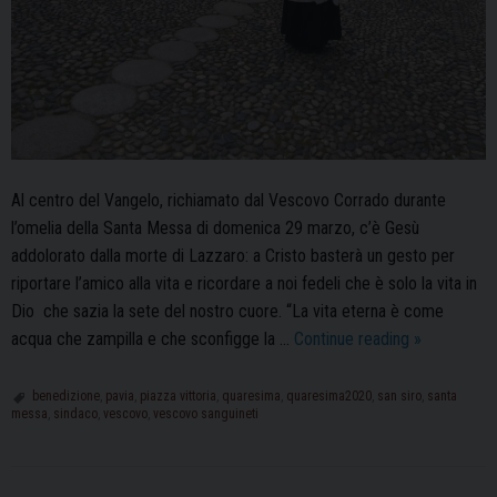
Al centro del Vangelo, richiamato dal Vescovo Corrado durante
l’omelia della Santa Messa di domenica 29 marzo, c’è Gesù
addolorato dalla morte di Lazzaro: a Cristo basterà un gesto per
riportare l’amico alla vita e ricordare a noi fedeli che è solo la vita in
Dio che sazia la sete del nostro cuore. “La vita eterna è come
La
acqua che zampilla e che sconfigge la …
Continue reading
»
Santa
Messa
benedizione
,
pavia
,
piazza vittoria
,
quaresima
,
quaresima2020
,
san siro
,
santa
messa
,
sindaco
,
vescovo
,
vescovo sanguineti
di
domenica
29