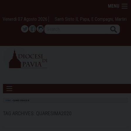
Skip
MENU
to
content
Venerdì 07 Agosto 2026
Santi Sisto II, Papa, E Compagni, Martiri
Search
Twitter
Facebook
Instagram
HOME
»
QUARESIMA2020
TAG ARCHIVES:
QUARESIMA2020