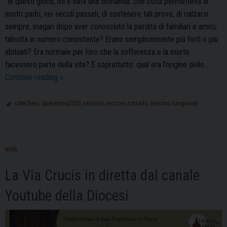
“In questi giorni, mi è nata una domanda: che cosa permetteva ai
nostri padri, nei secoli passati, di sostenere tali prove, di rialzarsi
sempre, magari dopo aver conosciuto la perdita di familiari e amici,
talvolta in numero consistente? Erano semplicemente più forti o più
abituati? Era normale per loro che la sofferenza e la morte
facessero parte della vita? E soprattutto: qual era l’origine dello …
Quaresima:
Continue reading
»
la
prima
catechesi
,
quaresima2020
,
vescovo
,
vescovo corrado
,
vescovo sanguineti
Catechesi
del
Vescovo
NEWS
Corrado
La Via Crucis in diretta dal canale
Youtube della Diocesi