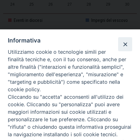
24
25
26
27
28
29
30
31
1
2
3
4
5
6
Eventi in diocesi
Impegni del vescovo
Informativa
CALENDARIO PASTORALE 2025-2026
Utilizziamo cookie o tecnologie simili per
finalità tecniche e, con il tuo consenso, anche per
altre finalità ("interazioni e funzionalità semplici",
"miglioramento dell'esperienza", "misurazione" e
"targeting e pubblicità") come specificato nella
cookie policy.
Cliccando su "accetta" acconsenti all'utilizzo dei
cookie. Cliccando su "personalizza" puoi avere
maggiori informazioni sui cookie utilizzati e
personalizzare le tue preferenze. Cliccando su
Piazza Duomo, 11 - 27100 Pavia - Tel. 0382.386511 - Fax
"rifiuta" o chiudendo questa informativa proseguirai
Twitter
Faceb
I
0382.386525 -
servizigenerali@diocesi.pavia.it
-
Privacy policy
la navigazione installando i soli cookie tecnici.