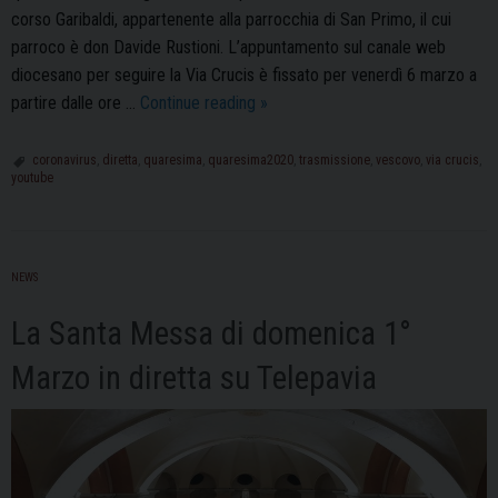
corso Garibaldi, appartenente alla parrocchia di San Primo, il cui
parroco è don Davide Rustioni. L’appuntamento sul canale web
diocesano per seguire la Via Crucis è fissato per venerdì 6 marzo a
Via
partire dalle ore …
Continue reading
»
Crucis
presieduta
coronavirus
,
diretta
,
quaresima
,
quaresima2020
,
trasmissione
,
vescovo
,
via crucis
,
youtube
dal
Vescovo
Corrado
in
NEWS
diretta
video
La Santa Messa di domenica 1°
dal
Marzo in diretta su Telepavia
sito
diocesano