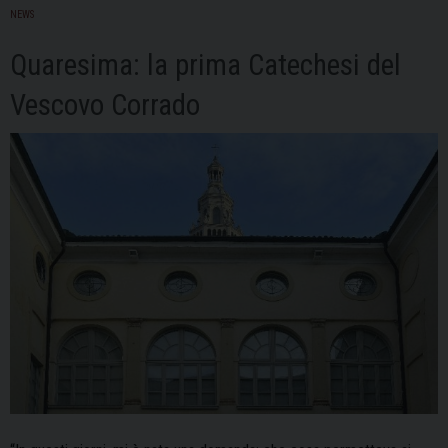
marzo
NEWS
dalla
Cattedrale
Quaresima: la prima Catechesi del
e
Vescovo Corrado
la
benedizione
da
Piazza
Vittoria