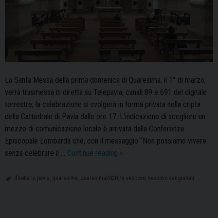
La Santa Messa della prima domenica di Quaresima, il 1° di marzo,
verrà trasmessa in diretta su Telepavia, canali 89 e 691 del digitale
terrestre; la celebrazione si svolgerà in forma privata nella cripta
della Cattedrale di Pavia dalle ore 17. L’indicazione di scegliere un
mezzo di comunicazione locale è arrivata dalla Conferenza
Episcopale Lombarda che, con il messaggio “Non possiamo vivere
La
senza celebrare il …
Continue reading
»
Santa
Messa
diretta tv
,
pavia
,
quaresima
,
quaresima2020
,
tv
,
vescovo
,
vescovo sanguineti
di
domenica
1°