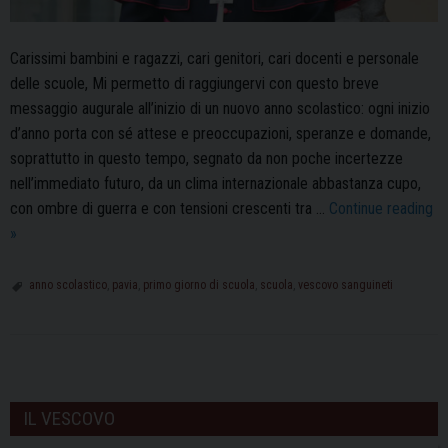
Carissimi bambini e ragazzi, cari genitori, cari docenti e personale
delle scuole, Mi permetto di raggiungervi con questo breve
messaggio augurale all’inizio di un nuovo anno scolastico: ogni inizio
d’anno porta con sé attese e preoccupazioni, speranze e domande,
soprattutto in questo tempo, segnato da non poche incertezze
nell’immediato futuro, da un clima internazionale abbastanza cupo,
con ombre di guerra e con tensioni crescenti tra …
Continue reading
Il
»
Messaggio
del
anno scolastico
,
pavia
,
primo giorno di scuola
,
scuola
,
vescovo sanguineti
Vescovo
Corrado
al
P
mondo
o
della
IL VESCOVO
scuola
s