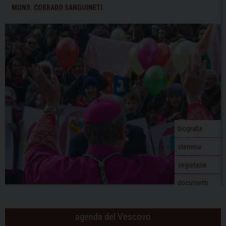
per
t
MONS. CORRADO SANGUINETI
l’anno
N
2022-
a
2023
v
i
g
a
t
i
o
biografia
n
stemma
segreteria
documenti
agenda del Vescovo