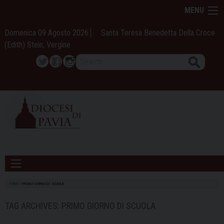
Skip
MENU
to
content
Domenica 09 Agosto 2026
Santa Teresa Benedetta Della Croce
(Edith) Stein, Vergine
Search
Twitter
Facebook
Instagram
HOME
»
PRIMO GIORNO DI SCUOLA
TAG ARCHIVES:
PRIMO GIORNO DI SCUOLA