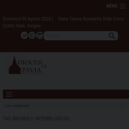
Skip
MENU
to
content
Domenica 09 Agosto 2026
Santa Teresa Benedetta Della Croce
(Edith) Stein, Vergine
Search
Twitter
Facebook
Instagram
HOME
»
INTERRELIGIOSO
TAG ARCHIVES:
INTERRELIGIOSO