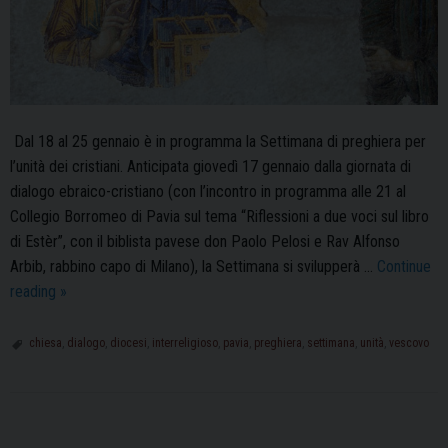
Dal 18 al 25 gennaio è in programma la Settimana di preghiera per
l’unità dei cristiani. Anticipata giovedì 17 gennaio dalla giornata di
dialogo ebraico-cristiano (con l’incontro in programma alle 21 al
Collegio Borromeo di Pavia sul tema “Riflessioni a due voci sul libro
di Estèr”, con il biblista pavese don Paolo Pelosi e Rav Alfonso
Arbib, rabbino capo di Milano), la Settimana si svilupperà …
Continue
La
reading
»
Settimana
di
chiesa
,
dialogo
,
diocesi
,
interreligioso
,
pavia
,
preghiera
,
settimana
,
unità
,
vescovo
preghiera
per
l’unità
P
dei