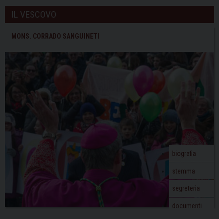
o
cristiani
IL VESCOVO
s
t
MONS. CORRADO SANGUINETI
N
a
v
i
g
a
t
i
o
biografia
n
stemma
segreteria
documenti