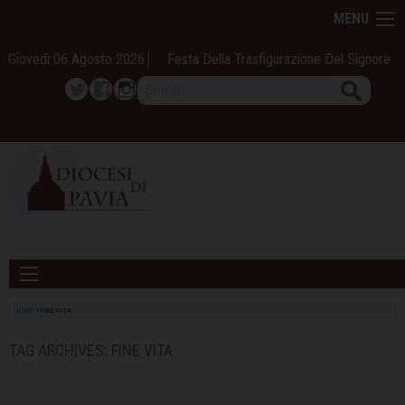
Skip
MENU
to
content
Giovedì 06 Agosto 2026
Festa Della Trasfigurazione Del Signore
Search
Twitter
Facebook
Instagram
HOME
»
FINE VITA
TAG ARCHIVES:
FINE VITA