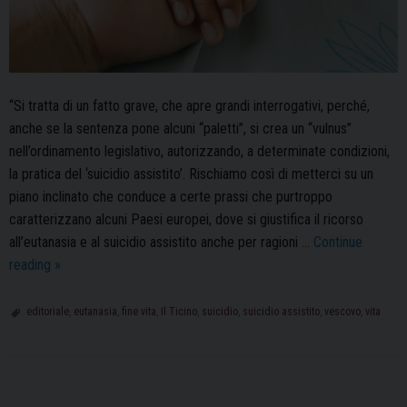
“Si tratta di un fatto grave, che apre grandi interrogativi, perché,
anche se la sentenza pone alcuni “paletti”, si crea un “vulnus”
nell’ordinamento legislativo, autorizzando, a determinate condizioni,
la pratica del ‘suicidio assistito’. Rischiamo così di metterci su un
piano inclinato che conduce a certe prassi che purtroppo
caratterizzano alcuni Paesi europei, dove si giustifica il ricorso
all’eutanasia e al suicidio assistito anche per ragioni …
Continue
“Dopo
reading
»
la
sentenza
editoriale
,
eutanasia
,
fine vita
,
Il Ticino
,
suicidio
,
suicidio assistito
,
vescovo
,
vita
della
Corte
costituzionale:
P
quali