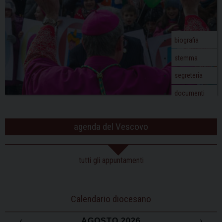
t
i
o
biografia
n
stemma
segreteria
documenti
agenda del Vescovo
tutti gli appuntamenti
Calendario diocesano
‹
AGOSTO 2026
›