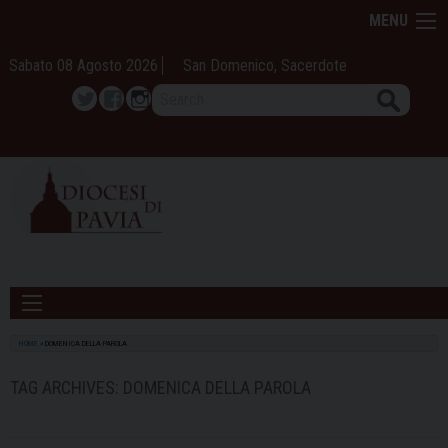
Skip
MENU
to
content
Sabato 08 Agosto 2026
San Domenico, Sacerdote
Search
Twitter
Facebook
Instagram
HOME
»
DOMENICA DELLA PAROLA
TAG ARCHIVES:
DOMENICA DELLA PAROLA