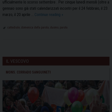
ufficialmente lo scorso settembre . Per cinque lunedì mensili (oltre a
gennaio sono già stati calendarizzati incontri per il 24 febbraio, il 23
“Domenica
marzo, il 20 aprile …
Continue reading
»
della
parola”:
cattedrale
,
domenica della parola
,
duomo
,
parola
il
ciclo
di
P
incontri
o
della
IL VESCOVO
s
Cattedrale
t
MONS. CORRADO SANGUINETI
N
a
v
i
g
a