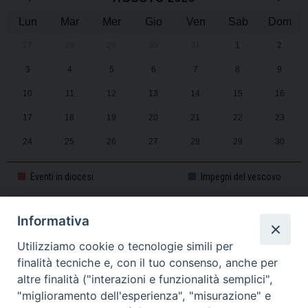
Lun
Mar
Mer
Gio
Ven
Sab
Dom
27
28
29
30
31
1
2
3
4
5
6
7
8
9
10
11
12
13
14
15
16
17
18
19
20
21
22
23
24
25
26
27
28
29
30
31
1
2
3
4
5
6
Eventi in diocesi
Impegni del vescovo
Informativa
CALENDARIO PASTORALE 2025-2026
Utilizziamo cookie o tecnologie simili per
finalità tecniche e, con il tuo consenso, anche per
altre finalità ("interazioni e funzionalità semplici",
"miglioramento dell'esperienza", "misurazione" e