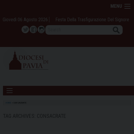
Skip
MENU
to
content
Giovedì 06 Agosto 2026
Festa Della Trasfigurazione Del Signore
Search
Twitter
Facebook
Instagram
HOME
»
CONSACRATE
TAG ARCHIVES:
CONSACRATE