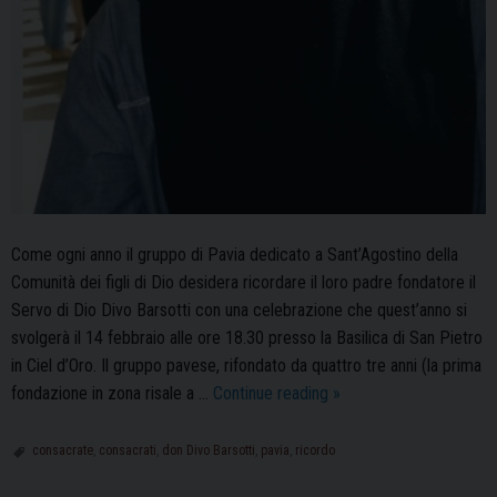
Come ogni anno il gruppo di Pavia dedicato a Sant’Agostino della
Comunità dei figli di Dio desidera ricordare il loro padre fondatore il
Servo di Dio Divo Barsotti con una celebrazione che quest’anno si
svolgerà il 14 febbraio alle ore 18.30 presso la Basilica di San Pietro
in Ciel d’Oro. Il gruppo pavese, rifondato da quattro tre anni (la prima
A
fondazione in zona risale a …
Continue reading
»
Pavia
il
consacrate
,
consacrati
,
don Divo Barsotti
,
pavia
,
ricordo
ricordo