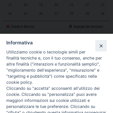
17
18
19
20
21
22
23
24
25
26
27
28
29
30
31
1
2
3
4
5
6
Eventi in diocesi
Impegni del vescovo
Informativa
CALENDARIO PASTORALE 2025-2026
Utilizziamo cookie o tecnologie simili per
finalità tecniche e, con il tuo consenso, anche per
altre finalità ("interazioni e funzionalità semplici",
"miglioramento dell'esperienza", "misurazione" e
"targeting e pubblicità") come specificato nella
cookie policy.
Cliccando su "accetta" acconsenti all'utilizzo dei
cookie. Cliccando su "personalizza" puoi avere
maggiori informazioni sui cookie utilizzati e
personalizzare le tue preferenze. Cliccando su
Piazza Duomo, 11 - 27100 Pavia - Tel. 0382.386511 - Fax
"rifiuta" o chiudendo questa informativa proseguirai