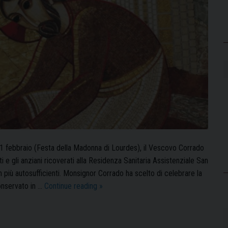
 11 febbraio (Festa della Madonna di Lourdes), il Vescovo Corrado
i e gli anziani ricoverati alla Residenza Sanitaria Assistenziale San
più autosufficienti. Monsignor Corrado ha scelto di celebrare la
Giornata
onservato in …
Continue reading
»
del
Malato:
il