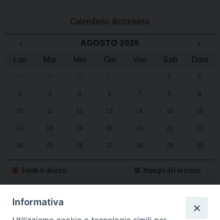
Calendario diocesano
‹
AGOSTO 2026
›
Lun
Mar
Mer
Gio
Ven
Sab
Dom
27
28
29
30
31
1
2
3
4
5
6
7
8
9
10
11
12
13
14
15
16
17
18
19
20
21
22
23
24
25
26
27
28
29
30
31
1
2
3
4
5
6
Eventi in diocesi
Impegni del vescovo
Informativa
CALENDARIO PASTORALE 2025-2026