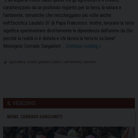
caratterizzato da un profondo rispetto per la terra, la natura e
l’ambiente, tematiche che rieccheggiano più volte anche
nell’Enciclica Laudato Si’ di Papa Francesco. Inoltre, lavorare la terra
significa sperimentare direttamente la dipendenza dell’uomo da Dio
perché la realtà ci è donata e chi lavora la terra lo sa bene”.
Il
Monsignor Corrado Sanguineti …
Continue reading
»
Vescovo
Corrado
agricoltura
,
creato
,
gennaio
,
natura
,
sant'antonio
,
vescovo
Sanguineti
alla
sede
P
di
o
Coldiretti
IL VESCOVO
s
Pavia
t
MONS. CORRADO SANGUINETI
N
a