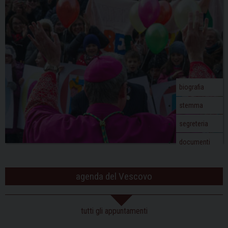
v
i
g
a
t
i
o
biografia
n
stemma
segreteria
documenti
agenda del Vescovo
tutti gli appuntamenti