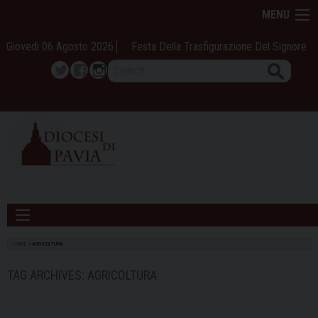
Skip
MENU
to
content
Giovedì 06 Agosto 2026
Festa Della Trasfigurazione Del Signore
Search
Twitter
Facebook
Instagram
HOME
»
AGRICOLTURA
TAG ARCHIVES:
AGRICOLTURA