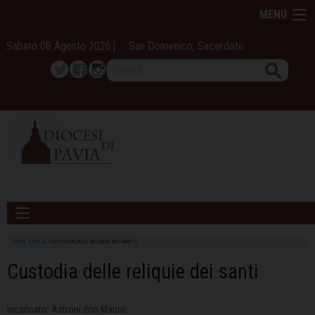
Skip
MENU
to
content
Sabato 08 Agosto 2026
San Domenico, Sacerdote
Search
Twitter
Facebook
Instagram
HOME
»
CURIA
»
CUSTODIA DELLE RELIQUIE DEI SANTI
Custodia delle reliquie dei santi
incaricato: Astroni don Mauro