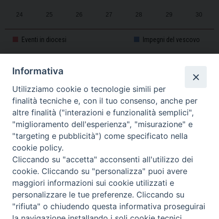
24
25
26
27
28
29
30
31
1
2
3
4
5
6
Eventi in diocesi
Impegni del vescovo
Informativa
CALENDARIO PASTORALE 2025-2026
Utilizziamo cookie o tecnologie simili per
finalità tecniche e, con il tuo consenso, anche per
altre finalità ("interazioni e funzionalità semplici",
"miglioramento dell'esperienza", "misurazione" e
"targeting e pubblicità") come specificato nella
cookie policy.
Cliccando su "accetta" acconsenti all'utilizzo dei
cookie. Cliccando su "personalizza" puoi avere
maggiori informazioni sui cookie utilizzati e
personalizzare le tue preferenze. Cliccando su
Piazza Duomo, 11 - 27100 Pavia - Tel. 0382.386511 - Fax
"rifiuta" o chiudendo questa informativa proseguirai
Twitter
Faceb
I
0382.386525 -
servizigenerali@diocesi.pavia.it
-
Privacy policy
la navigazione installando i soli cookie tecnici.