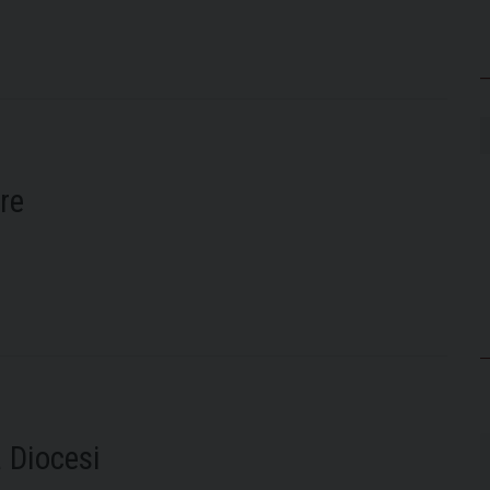
re
a Diocesi