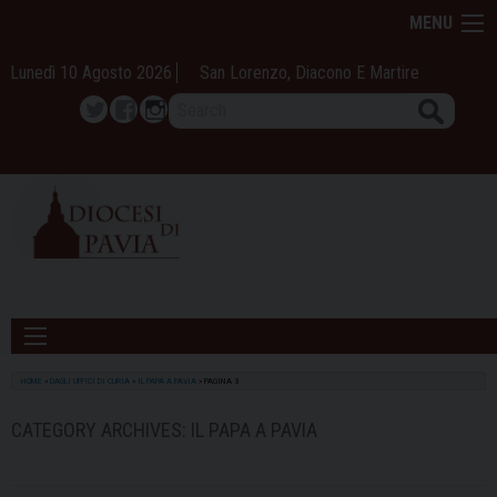
Skip
MENU
to
content
Lunedì 10 Agosto 2026
San Lorenzo, Diacono E Martire
Search
Twitter
Facebook
Instagram
HOME
»
DAGLI UFFICI DI CURIA
»
IL PAPA A PAVIA
»
PAGINA 3
CATEGORY ARCHIVES:
IL PAPA A PAVIA