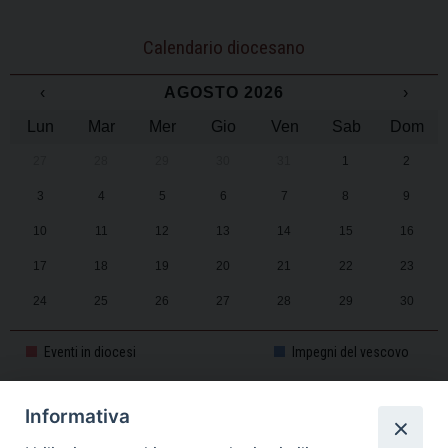
Calendario diocesano
‹
AGOSTO 2026
›
Lun
Mar
Mer
Gio
Ven
Sab
Dom
27
28
29
30
31
1
2
3
4
5
6
7
8
9
10
11
12
13
14
15
16
17
18
19
20
21
22
23
24
25
26
27
28
29
30
31
1
2
3
4
5
6
Eventi in diocesi
Impegni del vescovo
Informativa
CALENDARIO PASTORALE 2025-2026