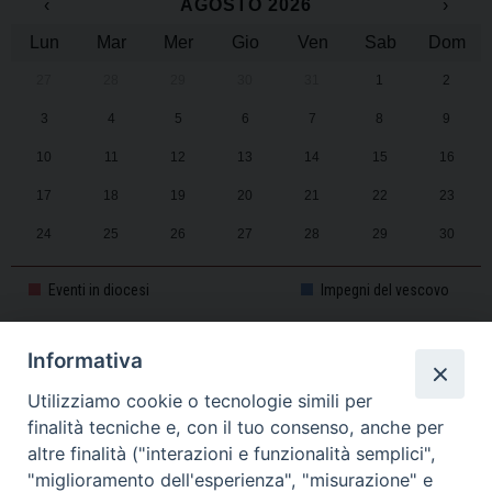
‹
AGOSTO 2026
›
Lun
Mar
Mer
Gio
Ven
Sab
Dom
27
28
29
30
31
1
2
3
4
5
6
7
8
9
10
11
12
13
14
15
16
17
18
19
20
21
22
23
24
25
26
27
28
29
30
31
1
2
3
4
5
6
Eventi in diocesi
Impegni del vescovo
Informativa
CALENDARIO PASTORALE 2025-2026
Utilizziamo cookie o tecnologie simili per
finalità tecniche e, con il tuo consenso, anche per
altre finalità ("interazioni e funzionalità semplici",
"miglioramento dell'esperienza", "misurazione" e