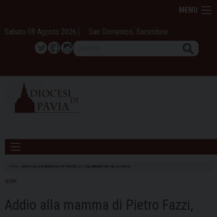
Skip
MENU
to
content
Sabato 08 Agosto 2026
San Domenico, Sacerdote
Search
Twitter
Facebook
Instagram
HOME
»
ADDIO ALLA MAMMA DI PIETRO FAZZI, COLLABORATORE DELLA CURIA
NEWS
Addio alla mamma di Pietro Fazzi,