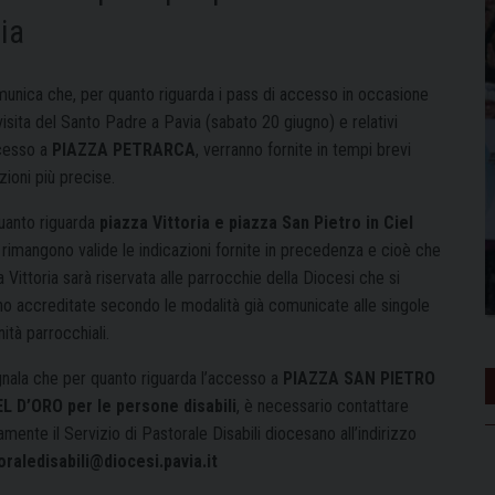
ria
munica che, per quanto riguarda i pass di accesso in occasione
visita del Santo Padre a Pavia (sabato 20 giugno) e relativi
ccesso a
PIAZZA PETRARCA
, verranno fornite in tempi brevi
zioni più precise.
uanto riguarda
piazza Vittoria e piazza San Pietro in Ciel
rimangono valide le indicazioni fornite in precedenza e cioè che
 Vittoria sarà riservata alle parrocchie della Diocesi che si
no accreditate secondo le modalità già comunicate alle singole
ità parrocchiali.
gnala che per quanto riguarda l’accesso a
PIAZZA SAN PIETRO
EL D’ORO per le persone disabili
, è necessario contattare
amente il Servizio di Pastorale Disabili diocesano all’indirizzo
oraledisabili@diocesi.pavia.it