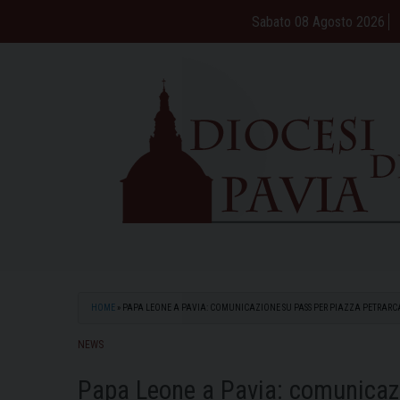
Skip
Sabato 08 Agosto 2026
to
content
HOME
»
PAPA LEONE A PAVIA: COMUNICAZIONE SU PASS PER PIAZZA PETRARCA 
NEWS
Papa Leone a Pavia: comunicazi