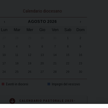
Calendario diocesano
‹
AGOSTO 2026
›
Lun
Mar
Mer
Gio
Ven
Sab
Dom
27
28
29
30
31
1
2
3
4
5
6
7
8
9
10
11
12
13
14
15
16
17
18
19
20
21
22
23
24
25
26
27
28
29
30
31
1
2
3
4
5
6
Eventi in diocesi
Impegni del vescovo
CALENDARIO PASTORALE 2025-
2026