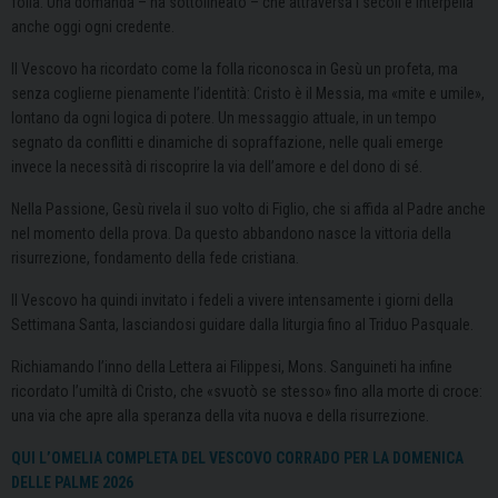
folla. Una domanda – ha sottolineato – che attraversa i secoli e interpella
anche oggi ogni credente.
Il Vescovo ha ricordato come la folla riconosca in Gesù un profeta, ma
senza coglierne pienamente l’identità: Cristo è il Messia, ma «mite e umile»,
lontano da ogni logica di potere. Un messaggio attuale, in un tempo
segnato da conflitti e dinamiche di sopraffazione, nelle quali emerge
invece la necessità di riscoprire la via dell’amore e del dono di sé.
Nella Passione, Gesù rivela il suo volto di Figlio, che si affida al Padre anche
nel momento della prova. Da questo abbandono nasce la vittoria della
risurrezione, fondamento della fede cristiana.
Il Vescovo ha quindi invitato i fedeli a vivere intensamente i giorni della
Settimana Santa, lasciandosi guidare dalla liturgia fino al Triduo Pasquale.
Richiamando l’inno della Lettera ai Filippesi, Mons. Sanguineti ha infine
ricordato l’umiltà di Cristo, che «svuotò se stesso» fino alla morte di croce:
una via che apre alla speranza della vita nuova e della risurrezione.
QUI L’OMELIA COMPLETA DEL VESCOVO CORRADO PER LA DOMENICA
DELLE PALME 2026