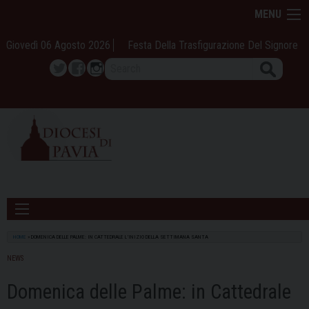
Skip
MENU
to
content
Giovedì 06 Agosto 2026
Festa Della Trasfigurazione Del Signore
Search
Twitter
Facebook
Instagram
HOME
»
DOMENICA DELLE PALME: IN CATTEDRALE L’INIZIO DELLA SETTIMANA SANTA
NEWS
Domenica delle Palme: in Cattedrale