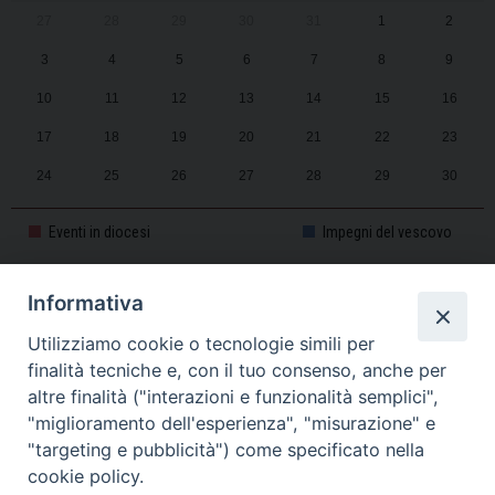
27
28
29
30
31
1
2
3
4
5
6
7
8
9
10
11
12
13
14
15
16
17
18
19
20
21
22
23
24
25
26
27
28
29
30
31
1
2
3
4
5
6
Eventi in diocesi
Impegni del vescovo
Informativa
CALENDARIO PASTORALE 2025-2026
Utilizziamo cookie o tecnologie simili per
finalità tecniche e, con il tuo consenso, anche per
altre finalità ("interazioni e funzionalità semplici",
"miglioramento dell'esperienza", "misurazione" e
"targeting e pubblicità") come specificato nella
cookie policy.