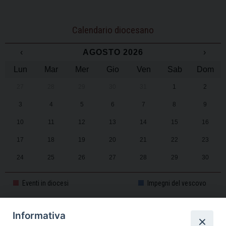
Calendario diocesano
‹
AGOSTO 2026
›
Lun
Mar
Mer
Gio
Ven
Sab
Dom
27
28
29
30
31
1
2
3
4
5
6
7
8
9
10
11
12
13
14
15
16
17
18
19
20
21
22
23
24
25
26
27
28
29
30
31
1
2
3
4
5
6
Eventi in diocesi
Impegni del vescovo
Informativa
CALENDARIO PASTORALE 2025-2026