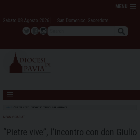
Skip
MENU
to
content
Sabato 08 Agosto 2026
San Domenico, Sacerdote
Search
Twitter
Facebook
Instagram
HOME
»
“PIETRE VIVE”, L’INCONTRO CON DON GIULIO LUNATI
NEWS
,
VICARIATI
“Pietre vive”, l’incontro con don Giulio