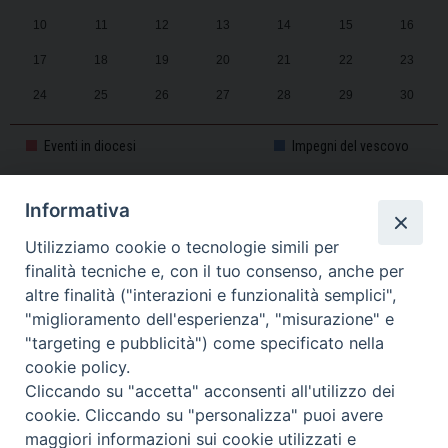
10
11
12
13
14
15
16
17
18
19
20
21
22
23
24
25
26
27
28
29
30
31
1
2
3
4
5
6
Eventi in diocesi
Impegni del vescovo
Informativa
CALENDARIO PASTORALE 2025-2026
Utilizziamo cookie o tecnologie simili per
finalità tecniche e, con il tuo consenso, anche per
altre finalità ("interazioni e funzionalità semplici",
"miglioramento dell'esperienza", "misurazione" e
"targeting e pubblicità") come specificato nella
cookie policy.
Cliccando su "accetta" acconsenti all'utilizzo dei
cookie. Cliccando su "personalizza" puoi avere
maggiori informazioni sui cookie utilizzati e