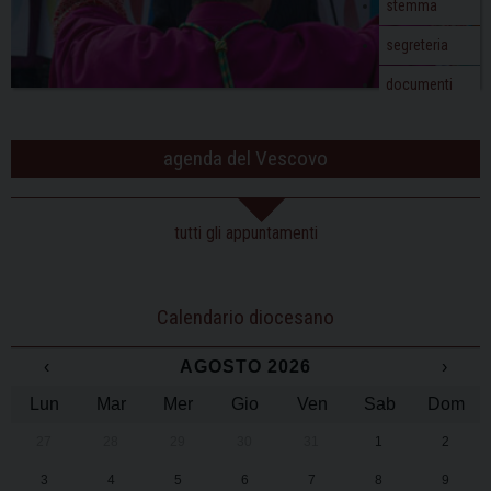
stemma
segreteria
documenti
agenda del Vescovo
tutti gli appuntamenti
Calendario diocesano
‹
AGOSTO 2026
›
Lun
Mar
Mer
Gio
Ven
Sab
Dom
27
28
29
30
31
1
2
3
4
5
6
7
8
9