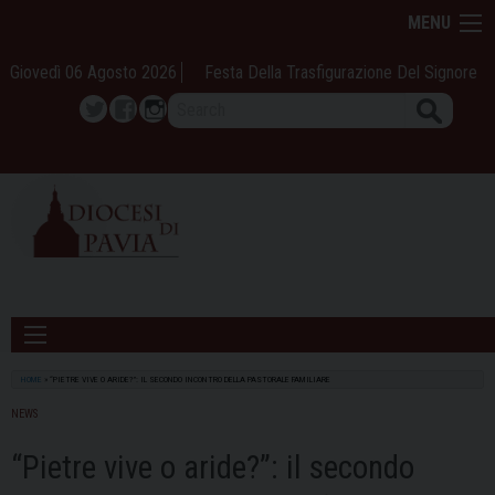
Skip
MENU
to
content
Giovedì 06 Agosto 2026
Festa Della Trasfigurazione Del Signore
Search
Twitter
Facebook
Instagram
HOME
»
“PIETRE VIVE O ARIDE?”: IL SECONDO INCONTRO DELLA PASTORALE FAMILIARE
NEWS
“Pietre vive o aride?”: il secondo