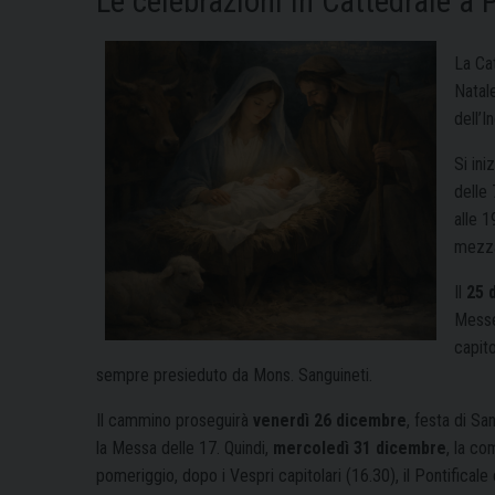
Le celebrazioni in Cattedrale a P
La Cat
Natal
dell’I
Si ini
delle 
alle 1
mezza
Il
25 
Messe 
capito
sempre presieduto da Mons. Sanguineti.
Il cammino proseguirà
venerdì 26 dicembre
, festa di Sa
la Messa delle 17. Quindi,
mercoledì 31 dicembre
, la co
pomeriggio, dopo i Vespri capitolari (16.30), il Pontificale