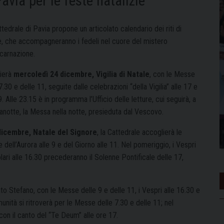
avia per le feste natalizie
tedrale di Pavia propone un articolato calendario dei riti di
e, che accompagneranno i fedeli nel cuore del mistero
ncarnazione.
zierà
mercoledì 24 dicembre, Vigilia di Natale
, con le Messe
7.30 e delle 11, seguite dalle celebrazioni “della Vigilia” alle 17 e
9. Alle 23.15 è in programma l’Ufficio delle letture, cui seguirà, a
notte, la Messa nella notte, presieduta dal Vescovo.
dicembre, Natale del Signore
, la Cattedrale accoglierà le
dell’Aurora alle 9 e del Giorno alle 11. Nel pomeriggio, i Vespri
lari alle 16.30 precederanno il Solenne Pontificale delle 17,
nto Stefano, con le Messe delle 9 e delle 11, i Vespri alle 16.30 e
munità si ritroverà per le Messe delle 7.30 e delle 11; nel
 con il canto del “Te Deum” alle ore 17.