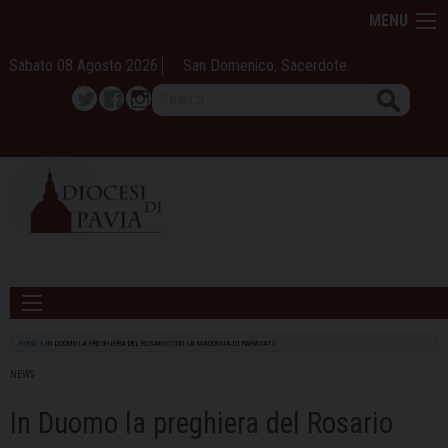
Skip
MENU
to
content
Sabato 08 Agosto 2026
San Domenico, Sacerdote
Search
Twitter
Facebook
Instagram
HOME
»
IN DUOMO LA PREGHIERA DEL ROSARIO CON LA MADONNA DI PARAVATI
NEWS
In Duomo la preghiera del Rosario