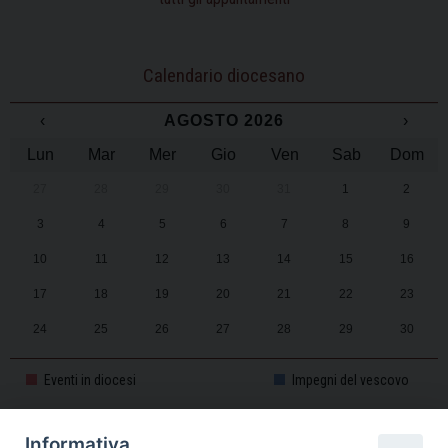
Calendario diocesano
‹
AGOSTO 2026
›
Lun
Mar
Mer
Gio
Ven
Sab
Dom
27
28
29
30
31
1
2
3
4
5
6
7
8
9
10
11
12
13
14
15
16
17
18
19
20
21
22
23
24
25
26
27
28
29
30
31
1
2
3
4
5
6
Eventi in diocesi
Impegni del vescovo
Informativa