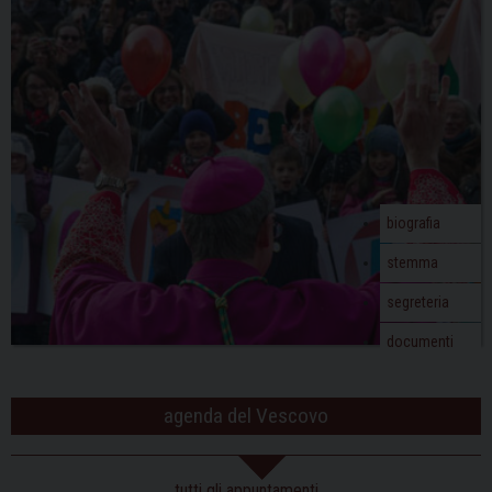
biografia
stemma
segreteria
documenti
agenda del Vescovo
tutti gli appuntamenti