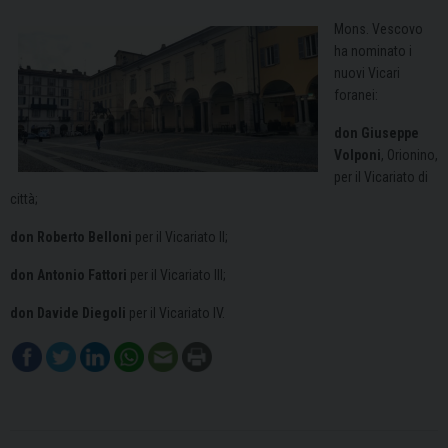
Mons. Vescovo
ha nominato i
nuovi Vicari
foranei:
don Giuseppe
Volponi
, Orionino,
per il Vicariato di
città;
don Roberto Belloni
per il Vicariato II;
don Antonio Fattori
per il Vicariato III;
don Davide Diegoli
per il Vicariato IV.