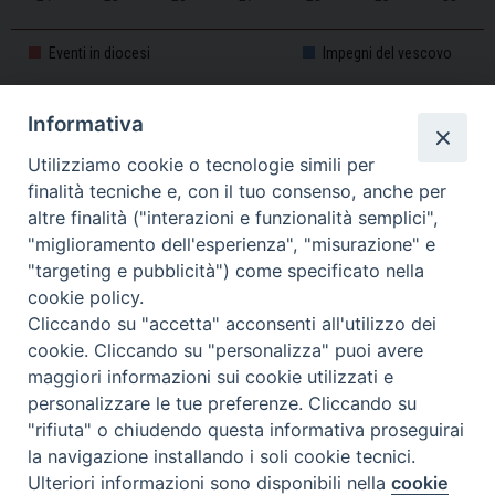
31
1
2
3
4
5
6
Eventi in diocesi
Impegni del vescovo
Informativa
CALENDARIO PASTORALE 2025-2026
Utilizziamo cookie o tecnologie simili per
finalità tecniche e, con il tuo consenso, anche per
altre finalità ("interazioni e funzionalità semplici",
"miglioramento dell'esperienza", "misurazione" e
"targeting e pubblicità") come specificato nella
cookie policy.
Cliccando su "accetta" acconsenti all'utilizzo dei
cookie. Cliccando su "personalizza" puoi avere
maggiori informazioni sui cookie utilizzati e
personalizzare le tue preferenze. Cliccando su
Piazza Duomo, 11 - 27100 Pavia - Tel. 0382.386511 - Fax
"rifiuta" o chiudendo questa informativa proseguirai
Twitter
Faceb
I
0382.386525 -
servizigenerali@diocesi.pavia.it
-
Privacy policy
la navigazione installando i soli cookie tecnici.
Ulteriori informazioni sono disponibili nella
cookie
Preferenze Cookie