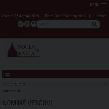
Skip
MENU
to
content
Giovedì 06 Agosto 2026
Festa Della Trasfigurazione Del Signore
Search
Twitter
Facebook
Instagram
HOME
»
NOMINE VESCOVILI
NEWS
,
VICARIATI
NOMINE VESCOVILI