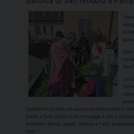
Basilica di San Teodoro a Pavia:
Pianta
impri
potre
guerra
Eppure
con t
Pace”
La sto
che ha
volta
amore,
Quaresima? Lui esile con una piccola chioma verde è stato
grande e forte, portare il suo messaggio a tutti, a cominci
finalmente diverso, quando “Giustizia e Pace” si baceranno, 
Cielo…”.