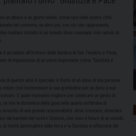
 piantato l’ulivo “Giustizia e Pace”
re un albero è un gesto nobile, ormai raro nelle nostre città
gionate nel cemento; un ulivo poi, con ciò che rappresenta,
bbe risultare stonato in un mondo dove risuonano solo rumori di
.
 è accaduto all’Oratorio della Basilica di San Teodoro a Pavia,
anto di imposizione di un nome importante come “Giustizia e
.
ria di questo ulivo è speciale: è frutto di un dono di una persona
 voluto così testimoniare la sua gratitudine per un dono a sua
 ricevuto. E quale momento migliore per celebrare un gesto di
 se non la domenica della gioia nella quarta settimana di
 investito di una grande responsabilità: deve crescere, diventare
are dai bambini del nostro Oratorio, che sono il futuro di un mondo
la Verità germoglierà dalla terra e la Giustizia si affaccerà dal