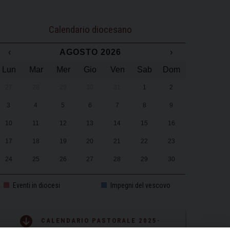
Calendario diocesano
‹
AGOSTO 2026
›
Lun
Mar
Mer
Gio
Ven
Sab
Dom
27
28
29
30
31
1
2
3
4
5
6
7
8
9
10
11
12
13
14
15
16
17
18
19
20
21
22
23
24
25
26
27
28
29
30
31
1
2
3
4
5
6
Eventi in diocesi
Impegni del vescovo
CALENDARIO PASTORALE 2025-