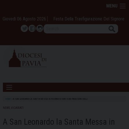
Skip
MENU
to
content
Giovedì 06 Agosto 2026
Festa Della Trasfigurazione Del Signore
Search
Twitter
Facebook
Instagram
HOME
»
A SAN LEONARDO LA SANTA MESSA IN RICORDO DI DON GIAN PAOLO DONISELLI
NEWS
,
VICARIATI
A San Leonardo la Santa Messa in