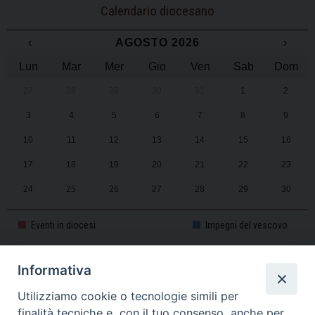
Calendario diocesano
‹
AGOSTO 2026
›
Lun
Mar
Mer
Gio
Ven
Sab
Dom
27
28
29
30
31
1
2
3
4
5
6
7
8
9
10
11
12
13
14
15
16
17
18
19
20
21
22
23
24
25
26
27
28
29
30
31
1
2
3
4
5
6
Eventi in diocesi
Impegni del vescovo
Informativa
CALENDARIO PASTORALE 2025-2026
Utilizziamo cookie o tecnologie simili per
finalità tecniche e, con il tuo consenso, anche per