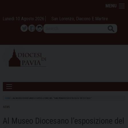
Skip
MENU
to
content
Lunedì 10 Agosto 2026
San Lorenzo, Diacono E Martire
Search
Twitter
Facebook
Instagram
HOME
»
AL MUSEO DIOCESANO L’ESPOSIZIONE DEL “SAN FRANCESCO D’ASSISI IN ESTASI”
NEWS
Al Museo Diocesano l’esposizione del