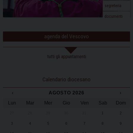
segreteria
documenti
agenda del Vescovo
tutti gli appuntamenti
Calendario diocesano
‹
AGOSTO 2026
›
Lun
Mar
Mer
Gio
Ven
Sab
Dom
27
28
29
30
31
1
2
3
4
5
6
7
8
9