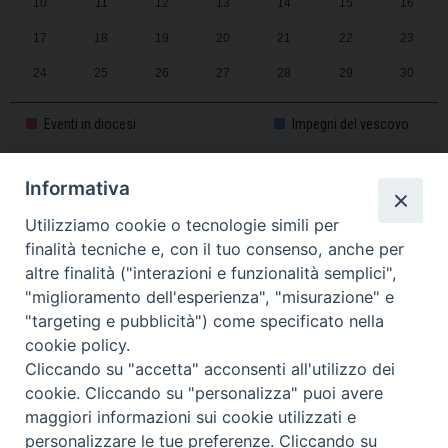
10
11
12
13
14
15
16
17
18
19
20
21
22
23
24
25
26
27
28
29
30
31
1
2
3
4
5
6
Eventi in diocesi
Impegni del vescovo
Informativa
CALENDARIO PASTORALE 2025-2026
Utilizziamo cookie o tecnologie simili per
finalità tecniche e, con il tuo consenso, anche per
altre finalità ("interazioni e funzionalità semplici",
"miglioramento dell'esperienza", "misurazione" e
"targeting e pubblicità") come specificato nella
cookie policy.
Cliccando su "accetta" acconsenti all'utilizzo dei
cookie. Cliccando su "personalizza" puoi avere
maggiori informazioni sui cookie utilizzati e
personalizzare le tue preferenze. Cliccando su