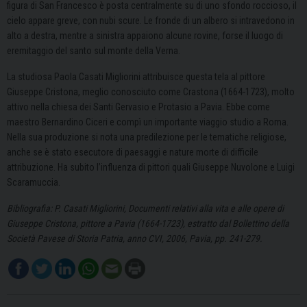
figura di San Francesco è posta centralmente su di uno sfondo roccioso, il
cielo appare greve, con nubi scure. Le fronde di un albero si intravedono in
alto a destra, mentre a sinistra appaiono alcune rovine, forse il luogo di
eremitaggio del santo sul monte della Verna.
La studiosa Paola Casati Migliorini attribuisce questa tela al pittore
Giuseppe Cristona, meglio conosciuto come Crastona (1664-1723), molto
attivo nella chiesa dei Santi Gervasio e Protasio a Pavia. Ebbe come
maestro Bernardino Ciceri e compì un importante viaggio studio a Roma.
Nella sua produzione si nota una predilezione per le tematiche religiose,
anche se è stato esecutore di paesaggi e nature morte di difficile
attribuzione. Ha subito l’influenza di pittori quali Giuseppe Nuvolone e Luigi
Scaramuccia.
Bibliografia: P. Casati Migliorini, Documenti relativi alla vita e alle opere di
Giuseppe Cristona, pittore a Pavia (1664-1723), estratto dal Bollettino della
Società Pavese di Storia Patria, anno CVI, 2006, Pavia, pp. 241-279.