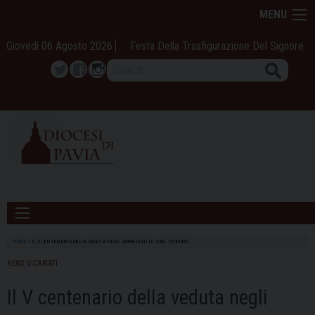
Skip
MENU
to
content
Giovedì 06 Agosto 2026
Festa Della Trasfigurazione Del Signore
Search
Twitter
Facebook
Instagram
HOME
»
IL V CENTENARIO DELLA VEDUTA NEGLI AFFRESCHI DI SAN TEODORO,
NEWS
,
VICARIATI
Il V centenario della veduta negli