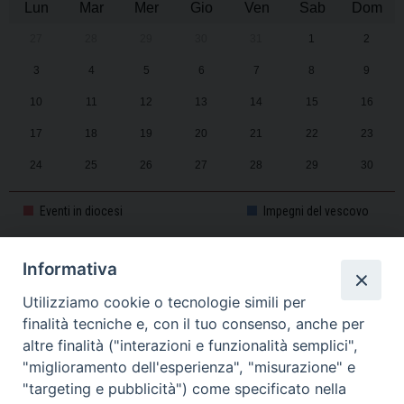
Lun
Mar
Mer
Gio
Ven
Sab
Dom
27
28
29
30
31
1
2
3
4
5
6
7
8
9
10
11
12
13
14
15
16
17
18
19
20
21
22
23
24
25
26
27
28
29
30
31
1
2
3
4
5
6
Eventi in diocesi
Impegni del vescovo
Informativa
CALENDARIO PASTORALE 2025-2026
Utilizziamo cookie o tecnologie simili per
finalità tecniche e, con il tuo consenso, anche per
altre finalità ("interazioni e funzionalità semplici",
"miglioramento dell'esperienza", "misurazione" e
"targeting e pubblicità") come specificato nella