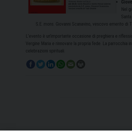
Giove
Nel gi
Santa
S.E. mons. Giovanni Scanavino, vescovo emerito di T
L’evento è un’importante occasione di preghiera e riflessi
Vergine Maria e rinnovare la propria fede. La parrocchia inv
celebrazioni spirituali.