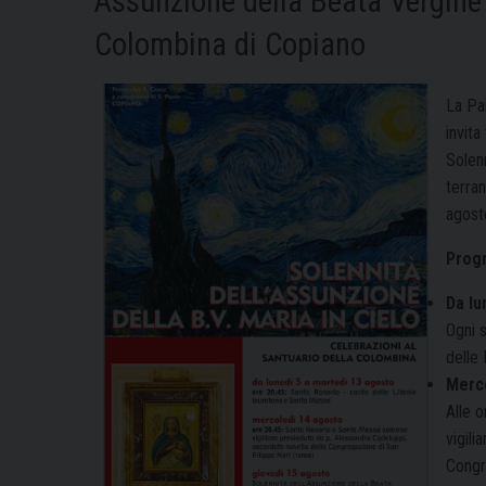
Assunzione della Beata Vergine 
Colombina di Copiano
La Pa
invita
Solenn
terran
agost
Progr
Da lu
Ogni s
delle
Merco
Alle o
vigili
Congre