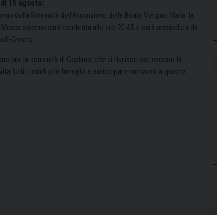
dì 15 agosto:
orno della Solennità dell’Assunzione della Beata Vergine Maria, la
 Messa solenne sarà celebrata alle ore 20:45 e sarà presieduta da
odi-Orvieto.
one per la comunità di Copiano, che si riunisce per onorare la
ita tutti i fedeli e le famiglie a partecipare numerosi a queste