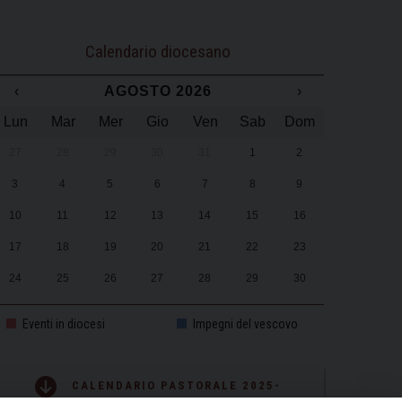
Calendario diocesano
‹
AGOSTO 2026
›
Lun
Mar
Mer
Gio
Ven
Sab
Dom
27
28
29
30
31
1
2
3
4
5
6
7
8
9
10
11
12
13
14
15
16
17
18
19
20
21
22
23
24
25
26
27
28
29
30
31
1
2
3
4
5
6
Eventi in diocesi
Impegni del vescovo
CALENDARIO PASTORALE 2025-