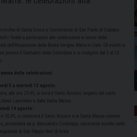
Maria: le celebrazioni alla
rrocchia di Santa Croce e Conversione di San Paolo di Copiano
 tutti i fedeli a partecipare alle celebrazioni in onore della
ità dell’Assunzione della Beata Vergine Maria in Cielo. Gli eventi si
no presso il Santuario della Colombina e si svolgono dal 5 al 15
o.
amma delle celebrazioni:
nedì 5 a martedì 13 agosto:
era, alle ore 20:45, si terrà il Santo Rosario, seguito dal canto
 Litanie Lauretane e dalla Santa Messa.
ledì 14 agosto:
re 20:45, si celebrerà il Santo Rosario e la Santa Messa solenne
are, presieduta da p. Alessandro Codeluppi, sacerdote novello della
gazione di San Filippo Neri di Ivrea.