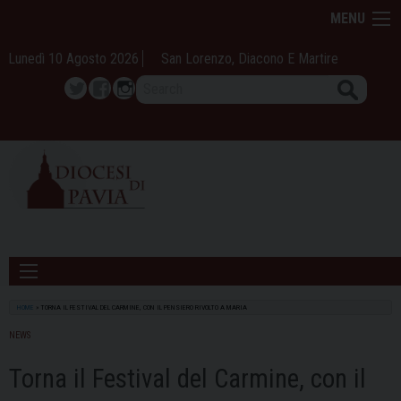
Skip
MENU
to
content
Lunedì 10 Agosto 2026
San Lorenzo, Diacono E Martire
Search
Twitter
Facebook
Instagram
HOME
»
TORNA IL FESTIVAL DEL CARMINE, CON IL PENSIERO RIVOLTO A MARIA
NEWS
Torna il Festival del Carmine, con il