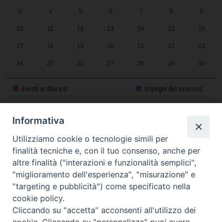
3
4
5
6
7
8
9
10
11
12
13
14
15
16
17
18
19
20
21
22
23
24
25
26
27
28
29
30
31
1
2
3
4
5
6
Eventi in diocesi
Impegni del vescovo
Informativa
CALENDARIO PASTORALE 2025-2026
Utilizziamo cookie o tecnologie simili per
finalità tecniche e, con il tuo consenso, anche per
altre finalità ("interazioni e funzionalità semplici",
"miglioramento dell'esperienza", "misurazione" e
"targeting e pubblicità") come specificato nella
cookie policy.
Cliccando su "accetta" acconsenti all'utilizzo dei