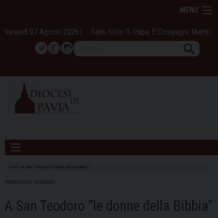
Skip
MENU
to
content
Venerdì 07 Agosto 2026
Santi Sisto II, Papa, E Compagni, Martiri
Search
Twitter
Facebook
Instagram
HOME
»
A SAN TEODORO “LE DONNE DELLA BIBBIA”
PARROCCHIE
,
VICARIATI
A San Teodoro “le donne della Bibbia”