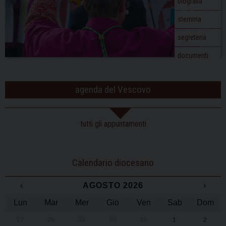
biografia
stemma
segreteria
documenti
agenda del Vescovo
tutti gli appuntamenti
Calendario diocesano
‹
AGOSTO 2026
›
Lun
Mar
Mer
Gio
Ven
Sab
Dom
27
28
29
30
31
1
2