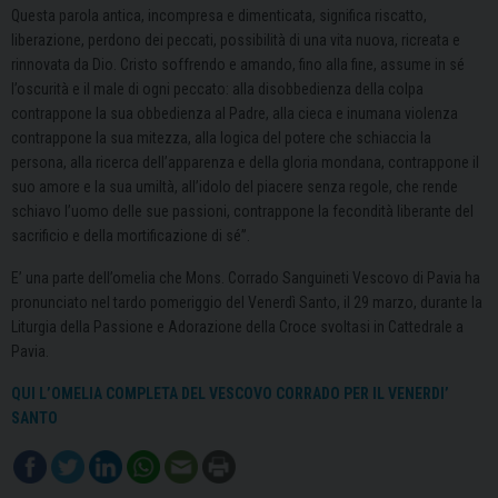
Questa parola antica, incompresa e dimenticata, significa riscatto,
liberazione, perdono dei peccati, possibilità di una vita nuova, ricreata e
rinnovata da Dio. Cristo soffrendo e amando, fino alla fine, assume in sé
l’oscurità e il male di ogni peccato: alla disobbedienza della colpa
contrappone la sua obbedienza al Padre, alla cieca e inumana violenza
contrappone la sua mitezza, alla logica del potere che schiaccia la
persona, alla ricerca dell’apparenza e della gloria mondana, contrappone il
suo amore e la sua umiltà, all’idolo del piacere senza regole, che rende
schiavo l’uomo delle sue passioni, contrappone la fecondità liberante del
sacrificio e della mortificazione di sé”.
E’ una parte dell’omelia che Mons. Corrado Sanguineti Vescovo di Pavia ha
pronunciato nel tardo pomeriggio del Venerdì Santo, il 29 marzo, durante la
Liturgia della Passione e Adorazione della Croce svoltasi in Cattedrale a
Pavia.
QUI L’OMELIA COMPLETA DEL VESCOVO CORRADO PER IL VENERDI’
SANTO