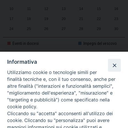
10
11
12
13
14
15
16
17
18
19
20
21
22
23
24
25
26
27
28
29
30
31
1
2
3
4
5
6
Eventi in diocesi
Impegni del vescovo
Informativa
CALENDARIO PASTORALE 2025-2026
Utilizziamo cookie o tecnologie simili per
finalità tecniche e, con il tuo consenso, anche per
altre finalità ("interazioni e funzionalità semplici",
"miglioramento dell'esperienza", "misurazione" e
"targeting e pubblicità") come specificato nella
cookie policy.
Cliccando su "accetta" acconsenti all'utilizzo dei
cookie. Cliccando su "personalizza" puoi avere
maggiori informazioni sui cookie utilizzati e