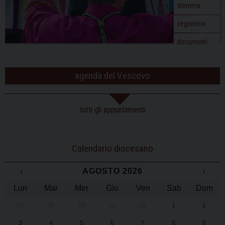
stemma
segreteria
documenti
agenda del Vescovo
tutti gli appuntamenti
Calendario diocesano
‹
AGOSTO 2026
›
Lun
Mar
Mer
Gio
Ven
Sab
Dom
27
28
29
30
31
1
2
3
4
5
6
7
8
9