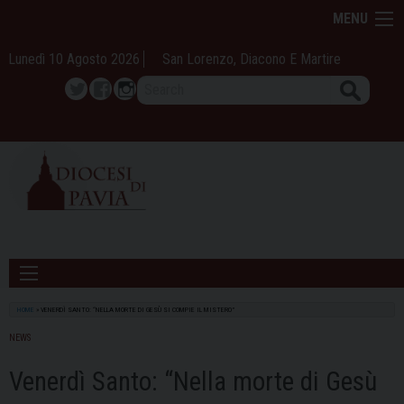
Skip
MENU
to
content
Lunedì 10 Agosto 2026
San Lorenzo, Diacono E Martire
Search
Twitter
Facebook
Instagram
HOME
»
VENERDÌ SANTO: “NELLA MORTE DI GESÙ SI COMPIE IL MISTERO”
NEWS
Venerdì Santo: “Nella morte di Gesù