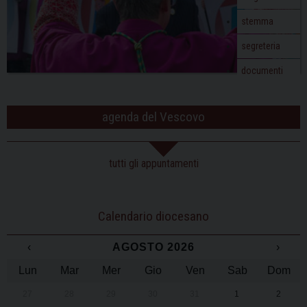
stemma
segreteria
documenti
agenda del Vescovo
tutti gli appuntamenti
Calendario diocesano
‹
AGOSTO 2026
›
Lun
Mar
Mer
Gio
Ven
Sab
Dom
27
28
29
30
31
1
2