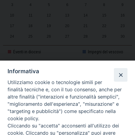
3
4
5
6
7
8
9
10
11
12
13
14
15
16
17
18
19
20
21
22
23
24
25
26
27
28
29
30
31
1
2
3
4
5
6
Eventi in diocesi
Impegni del vescovo
Informativa
CALENDARIO PASTORALE 2025-2026
Utilizziamo cookie o tecnologie simili per
finalità tecniche e, con il tuo consenso, anche per
altre finalità ("interazioni e funzionalità semplici",
"miglioramento dell'esperienza", "misurazione" e
"targeting e pubblicità") come specificato nella
cookie policy.
Cliccando su "accetta" acconsenti all'utilizzo dei
cookie. Cliccando su "personalizza" puoi avere