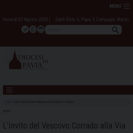
Skip
MENU
to
content
Venerdì 07 Agosto 2026
Santi Sisto II, Papa, E Compagni, Martiri
Search
Twitter
Facebook
Instagram
HOME
»
L’INVITO DEL VESCOVO CORRADO ALLA VIA CRUCIS CITTADINA
NEWS
L’invito del Vescovo Corrado alla Via