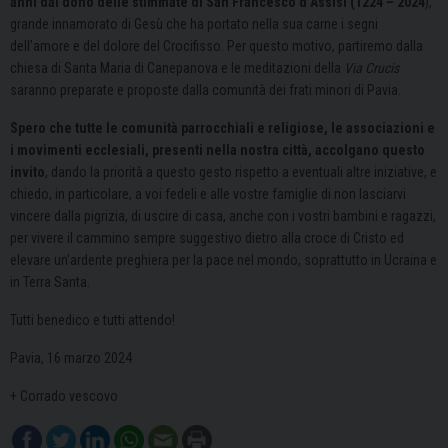
anni dal dono delle stimmate di San Francesco d’Assisi (1224 – 2024
),
grande innamorato di Gesù che ha portato nella sua carne i segni
dell’amore e del dolore del Crocifisso. Per questo motivo, partiremo dalla
chiesa di Santa Maria di Canepanova e le meditazioni della
Via Crucis
saranno preparate e proposte dalla comunità dei frati minori di Pavia.
Spero che tutte le comunità parrocchiali e religiose, le associazioni e
i movimenti ecclesiali, presenti nella nostra città, accolgano questo
invito
, dando la priorità a questo gesto rispetto a eventuali altre iniziative, e
chiedo, in particolare, a voi fedeli e alle vostre famiglie di non lasciarvi
vincere dalla pigrizia, di uscire di casa, anche con i vostri bambini e ragazzi,
per vivere il cammino sempre suggestivo dietro alla croce di Cristo ed
elevare un’ardente preghiera per la pace nel mondo, soprattutto in Ucraina e
in Terra Santa.
Tutti benedico e tutti attendo!
Pavia, 16 marzo 2024
+ Corrado vescovo