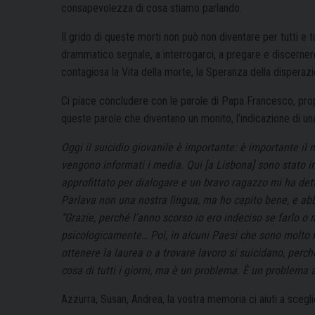
consapevolezza di cosa stiamo parlando.
Il grido di queste morti non può non diventare per tutti e 
drammatico segnale, a interrogarci, a pregare e discerner
contagiosa la Vita della morte, la Speranza della disperazi
Ci piace concludere con le parole di Papa Francesco, prop
queste parole che diventano un monito, l’indicazione di un
Oggi il suicidio giovanile è importante: è importante il
vengono informati i media. Qui [a Lisbona] sono stato i
approfittato per dialogare e un bravo ragazzo mi ha de
Parlava non una nostra lingua, ma ho capito bene, e abbi
“Grazie, perché l’anno scorso io ero indeciso se farlo o 
psicologicamente… Poi, in alcuni Paesi che sono molto mo
ottenere la laurea o a trovare lavoro si suicidano, per
cosa di tutti i giorni, ma è un problema. È un problema 
Azzurra, Susan, Andrea, la vostra memoria ci aiuti a scegl