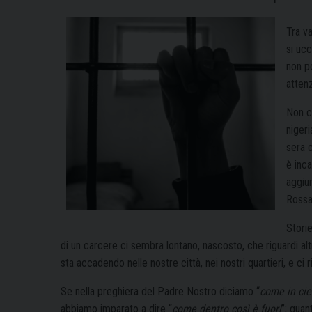
Tra v
si ucc
non p
attenz
Non c
nigeri
sera c
è inca
aggiun
Rossa
Stori
di un carcere ci sembra lontano, nascosto, che riguardi altri,
sta accadendo nelle nostre città, nei nostri quartieri, e ci 
Se nella preghiera del Padre Nostro diciamo “
come in ciel
abbiamo imparato a dire “
come dentro così è fuori
”; quan