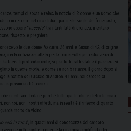
acanze, tempi di sosta e relax, la notizia di 2 donne e un uomo che
idono in carcere nel giro di due giorni, alle soglie del ferragosto,
ossono essere “
passate
” tra i tanti fatti di cronaca: meritano
ione, rispetto, e preghiera.
onoscevo le due donne Azzurra, 28 anni, e Susan di 42, di origine
ana, ma la notizia ascoltata per la prima volta per radio venerdì
i ha toccati profondamente, soprattutto rattristati e il pensiero si
gliato in queste storie; e come se non bastasse, il giorno dopo si
ge la notizia del suicidio di Andrea, 44 anni, nel carcere di
no in provincia di Cosenza.
e che sembrano lontane perché tutto quello che è dietro le mura
 non noi, non i nostri affetti, ma in realtà è il riflesso di quanto
riguarda molto da vicino.
o così in terra
”, in questi anni di conoscenza del carcere
to avviene nelle nostre carceri è la dinamica amplificata dei