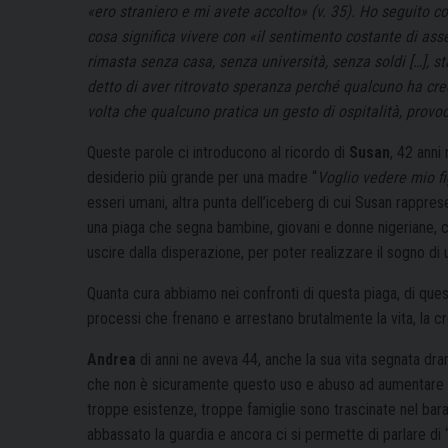
«ero straniero e mi avete accolto» (v. 35). Ho seguito
cosa significa vivere con «il sentimento costante di asse
rimasta senza casa, senza università, senza soldi […], st
detto di aver ritrovato speranza perché qualcuno ha cred
volta che qualcuno pratica un gesto di ospitalità, prov
Queste parole ci introducono al ricordo di
Susan
, 42 anni
desiderio più grande per una madre “
Voglio vedere mio fi
esseri umani, altra punta dell’iceberg di cui Susan rappres
una piaga che segna bambine, giovani e donne nigeriane, co
uscire dalla disperazione, per poter realizzare il sogno di u
Quanta cura abbiamo nei confronti di questa piaga, di qu
processi che frenano e arrestano brutalmente la vita, la c
Andrea
di anni ne aveva 44, anche la sua vita segnata dr
che non è sicuramente questo uso e abuso ad aumentare la
troppe esistenze, troppe famiglie sono trascinate nel bar
abbassato la guardia e ancora ci si permette di parlare di 