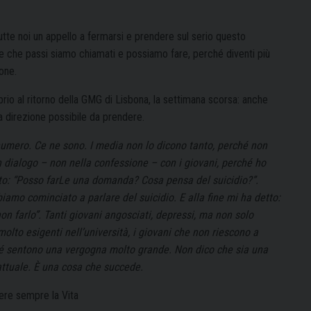
tutte noi un appello a fermarsi e prendere sul serio questo
e che passi siamo chiamati e possiamo fare, perché diventi più
one.
rio al ritorno della GMG di Lisbona, la settimana scorsa: anche
a direzione possibile da prendere.
 numero. Ce ne sono. I media non lo dicono tanto, perché non
n dialogo – non nella confessione – con i giovani, perché ho
tto: “Posso farLe una domanda? Cosa pensa del suicidio?”.
amo cominciato a parlare del suicidio. E alla fine mi ha detto:
non farlo”. Tanti giovani angosciati, depressi, ma non solo
lto esigenti nell’università, i giovani che non riescono a
ché sentono una vergogna molto grande. Non dico che sia una
attuale. È una cosa che succede.
iere sempre la Vita