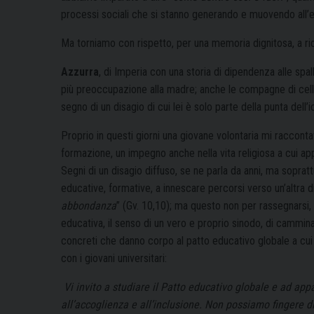
processi sociali che si stanno generando e muovendo all’
Ma torniamo con rispetto, per una memoria dignitosa, a r
Azzurra
, di Imperia con una storia di dipendenza alle sp
più preoccupazione alla madre; anche le compagne di cell
segno di un disagio di cui lei è solo parte della punta dell’
Proprio in questi giorni una giovane volontaria mi raccont
formazione, un impegno anche nella vita religiosa a cui a
Segni di un disagio diffuso, se ne parla da anni, ma soprattu
educative, formative, a innescare percorsi verso un’altra d
abbondanza
” (Gv. 10,10); ma questo non per rassegnarsi, 
educativa, il senso di un vero e proprio sinodo, di cammi
concreti che danno corpo al patto educativo globale a cui
con i giovani universitari:
Vi invito a studiare il Patto educativo globale e ad app
all’accoglienza e all’inclusione. Non possiamo fingere d