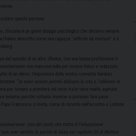
esterno.
icordare queste persone.
alle, sfociata in un grave disagio psicologico che destava sempre
a l’hanno descritta come una ragazza “
difficile da trattare
”: è il
iceberg.
ava del suicidio di un altro 28enne, con una buona professione e
pparentemente non mancava nulla per essere felice e realizzato.
tto di un rilievo: l’impotenza delle nostre comunità familiari,
irezione: “
Io sono venuto perché abbiano la vita e l’abbiano in
ma per tornare a prendere sul serio tra le varie realtà, agenzie
nare insieme perché soltanto insieme si possono fare passi
 Papa Francesco ci invita, come di recente nell’incontro a Lisbona
assionarvene. Uno dei punti che tratta è l’educazione
i non aver sentito le parole di Gesù nel capitolo 25 di Matteo: