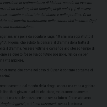
 con emozione la testimonianza di Mahoor, quando ha evocato
nza di un focolare, della famiglia, degli amici […], di essere
anca, esausta e abbattuta dal dolore e dalle perdite». Ci ha
uto nell’impatto trasformante della cultura dell’incontro. Ogni
oca una trasformazione.
 nigeriana, una pena da scontare lunga, 10 anni, ma soprattutto il
glio
”; Nigeria, che subito fa pensare al dramma della tratta di
enta il dramma, l’essere vittima e carnefice allo stesso tempo di
me se questo fosse l’unico futuro possibile, l’unica via per
na vita migliore.
esto dramma che come nel caso di Susan è soltanto sorgente di
rescita?
ammaticamente dal mondo della droga: ancora una volta a gridare
 libertà di giovani o adulti che siano, ma drammaticamente
atro di una spirale senza senso e senza futuro. Forse abbiamo
“
droghe leggere
”, o di “
uso ricreativo
”, senza la minima