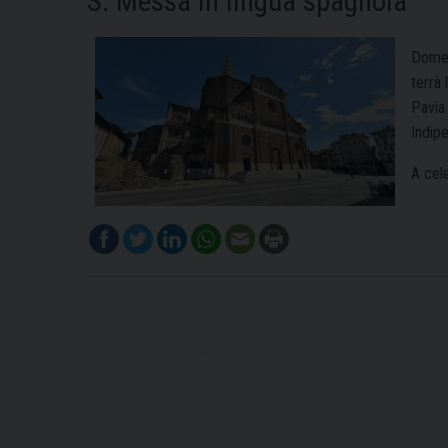
S. Messa in lingua spagnola
Domeni
terrà 
Pavia
Indip
A cele