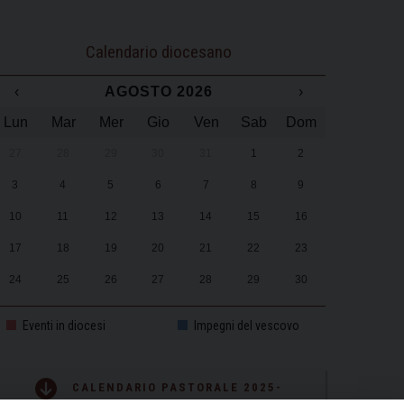
Calendario diocesano
‹
AGOSTO 2026
›
Lun
Mar
Mer
Gio
Ven
Sab
Dom
27
28
29
30
31
1
2
3
4
5
6
7
8
9
10
11
12
13
14
15
16
17
18
19
20
21
22
23
24
25
26
27
28
29
30
31
1
2
3
4
5
6
Eventi in diocesi
Impegni del vescovo
CALENDARIO PASTORALE 2025-