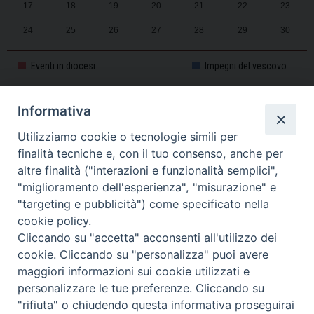
17
18
19
20
21
22
23
24
25
26
27
28
29
30
31
1
2
3
4
5
6
Eventi in diocesi
Impegni del vescovo
Informativa
CALENDARIO PASTORALE 2025-2026
Utilizziamo cookie o tecnologie simili per
finalità tecniche e, con il tuo consenso, anche per
altre finalità ("interazioni e funzionalità semplici",
"miglioramento dell'esperienza", "misurazione" e
"targeting e pubblicità") come specificato nella
cookie policy.
Cliccando su "accetta" acconsenti all'utilizzo dei
cookie. Cliccando su "personalizza" puoi avere
maggiori informazioni sui cookie utilizzati e
personalizzare le tue preferenze. Cliccando su
Piazza Duomo, 11 - 27100 Pavia - Tel. 0382.386511 - Fax
"rifiuta" o chiudendo questa informativa proseguirai
Twitter
Faceb
I