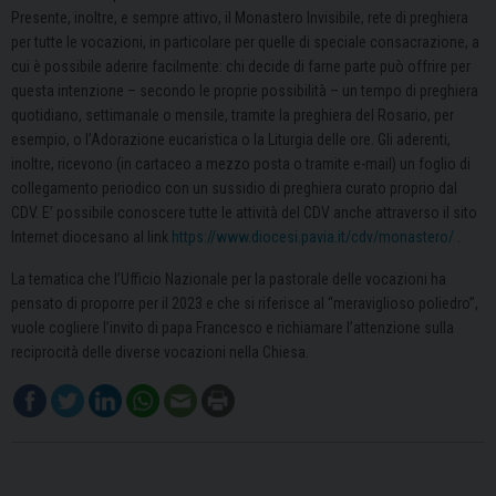
Presente, inoltre, e sempre attivo, il Monastero Invisibile, rete di preghiera
per tutte le vocazioni, in particolare per quelle di speciale consacrazione, a
cui è possibile aderire facilmente: chi decide di farne parte può offrire per
questa intenzione – secondo le proprie possibilità – un tempo di preghiera
quotidiano, settimanale o mensile, tramite la preghiera del Rosario, per
esempio, o l’Adorazione eucaristica o la Liturgia delle ore. Gli aderenti,
inoltre, ricevono (in cartaceo a mezzo posta o tramite e-mail) un foglio di
collegamento periodico con un sussidio di preghiera curato proprio dal
CDV. E’ possibile conoscere tutte le attività del CDV anche attraverso il sito
Internet diocesano al link
https://www.diocesi.pavia.it/cdv/monastero/
.
La tematica che l’Ufficio Nazionale per la pastorale delle vocazioni ha
pensato di proporre per il 2023 e che si riferisce al “meraviglioso poliedro”,
vuole cogliere l’invito di papa Francesco e richiamare l’attenzione sulla
reciprocità delle diverse vocazioni nella Chiesa.