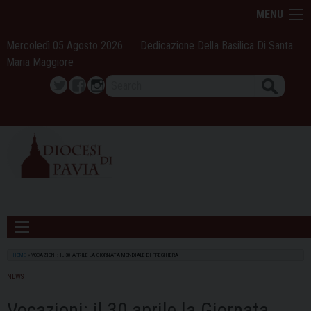
Skip
MENU
to
content
Mercoledì 05 Agosto 2026
Dedicazione Della Basilica Di Santa
Maria Maggiore
Search
Twitter
Facebook
Instagram
HOME
»
VOCAZIONI: IL 30 APRILE LA GIORNATA MONDIALE DI PREGHIERA
NEWS
Vocazioni: il 30 aprile la Giornata