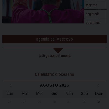
stemma
segreteria
documenti
agenda del Vescovo
tutti gli appuntamenti
Calendario diocesano
‹
AGOSTO 2026
›
Lun
Mar
Mer
Gio
Ven
Sab
Dom
27
28
29
30
31
1
2