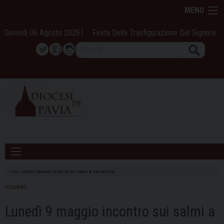
Skip
MENU
to
content
Giovedì 06 Agosto 2026
Festa Della Trasfigurazione Del Signore
Search
Twitter
Facebook
Instagram
HOME
»
LUNEDÌ 9 MAGGIO INCONTRO SUI SALMI A SAN MICHELE
VICARIATI
Lunedì 9 maggio incontro sui salmi a