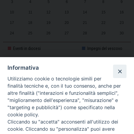
3
4
5
6
7
8
9
10
11
12
13
14
15
16
17
18
19
20
21
22
23
24
25
26
27
28
29
30
31
1
2
3
4
5
6
Eventi in diocesi
Impegni del vescovo
Informativa
CALENDARIO PASTORALE 2025-2026
Utilizziamo cookie o tecnologie simili per
finalità tecniche e, con il tuo consenso, anche per
altre finalità ("interazioni e funzionalità semplici",
"miglioramento dell'esperienza", "misurazione" e
"targeting e pubblicità") come specificato nella
cookie policy.
Cliccando su "accetta" acconsenti all'utilizzo dei
cookie. Cliccando su "personalizza" puoi avere