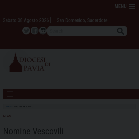
Skip
MENU
to
content
Sabato 08 Agosto 2026
San Domenico, Sacerdote
Search
Twitter
Facebook
Instagram
HOME
»
NOMINE VESCOVILI
NEWS
Nomine Vescovili