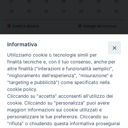
17
18
19
20
21
22
23
24
25
26
27
28
29
30
31
1
2
3
4
5
6
Eventi in diocesi
Impegni del vescovo
Informativa
CALENDARIO PASTORALE 2025-2026
Utilizziamo cookie o tecnologie simili per
finalità tecniche e, con il tuo consenso, anche per
altre finalità ("interazioni e funzionalità semplici",
"miglioramento dell'esperienza", "misurazione" e
"targeting e pubblicità") come specificato nella
cookie policy.
Cliccando su "accetta" acconsenti all'utilizzo dei
cookie. Cliccando su "personalizza" puoi avere
maggiori informazioni sui cookie utilizzati e
personalizzare le tue preferenze. Cliccando su
Piazza Duomo, 11 - 27100 Pavia - Tel. 0382.386511 - Fax
"rifiuta" o chiudendo questa informativa proseguirai
Twitter
Faceb
I