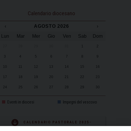
Calendario diocesano
‹
AGOSTO 2026
›
Lun
Mar
Mer
Gio
Ven
Sab
Dom
27
28
29
30
31
1
2
3
4
5
6
7
8
9
10
11
12
13
14
15
16
17
18
19
20
21
22
23
24
25
26
27
28
29
30
31
1
2
3
4
5
6
Eventi in diocesi
Impegni del vescovo
CALENDARIO PASTORALE 2025-
2026