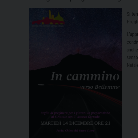
Si ter
Preghi
L’app
condiv
anche 
senso
Natale