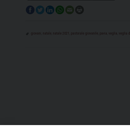
giovani
,
natale
,
natale 2021
,
pastorale giovanile
,
pavia
,
veglia
,
veglia 