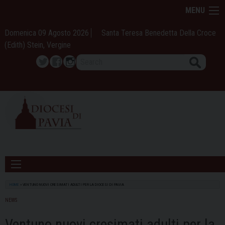
Skip
MENU
to
content
Domenica 09 Agosto 2026
Santa Teresa Benedetta Della Croce
(Edith) Stein, Vergine
Search
Twitter
Facebook
Instagram
HOME
»
VENTUNO NUOVI CRESIMATI ADULTI PER LA DIOCESI DI PAVIA
NEWS
Ventuno nuovi cresimati adulti per la