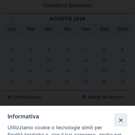
Calendario diocesano
‹
AGOSTO 2026
›
Lun
Mar
Mer
Gio
Ven
Sab
Dom
27
28
29
30
31
1
2
3
4
5
6
7
8
9
10
11
12
13
14
15
16
17
18
19
20
21
22
23
24
25
26
27
28
29
30
31
1
2
3
4
5
6
Eventi in diocesi
Impegni del vescovo
Informativa
CALENDARIO PASTORALE 2025-2026
Utilizziamo cookie o tecnologie simili per
finalità tecniche e, con il tuo consenso, anche per