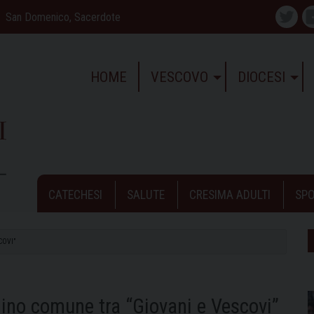
San Domenico, Sacerdote
Twitte
HOME
VESCOVO
DIOCESI
CATECHESI
SALUTE
CRESIMA ADULTI
SPO
COVI”
ino comune tra “Giovani e Vescovi”