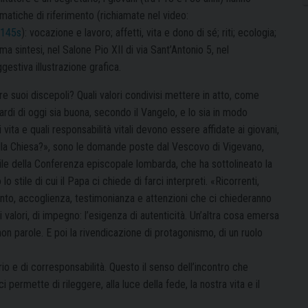
matiche di riferimento (richiamate nel video:
=145s
): vocazione e lavoro; affetti, vita e dono di sé; riti; ecologia;
a sintesi, nel Salone Pio XII di via Sant’Antonio 5, nel
estiva illustrazione grafica.
re suoi discepoli? Quali valori condivisi mettere in atto, come
di di oggi sia buona, secondo il Vangelo, e lo sia in modo
 vita e quali responsabilità vitali devono essere affidate ai giovani,
ella Chiesa?», sono le domande poste dal Vescovo di Vigevano,
ile della Conferenza episcopale lombarda, che ha sottolineato la
 stile di cui il Papa ci chiede di farci interpreti. «Ricorrenti,
nto, accoglienza, testimonianza e attenzioni che ci chiederanno
di valori, di impegno: l’esigenza di autenticità. Un’altra cosa emersa
, non parole. E poi la rivendicazione di protagonismo, di un ruolo
io e di corresponsabilità. Questo il senso dell’incontro che
permette di rileggere, alla luce della fede, la nostra vita e il