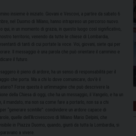
mino insieme è iniziato. Giovani e Vescovi, a partire da sabato 6
bre, nel Duomo di Milano, hanno intrapreso un percorso nuovo.
 qui, in un momento di grazia, in questo luogo così significativo,
 nostro territorio, venendo da tutte le chiese di Lombardia,
sentanti di tanti di cui portate la voce. Voi, giovani, siete qui per
borare. Il messaggio è una parola che può orientare il cammino e
dicare il futuro.
saggero è pieno di ardore, ha un senso di responsabilità per il
ggio che porta. Ma a chi lo dove comunicare, dov’è il
natario? Forse questa è un’immagine che può descrivere la
ione della Chiesa di oggi, che ha un messaggio, il Vangelo, e ha un
e, il mandato, ma non sa come fare a portarlo, non sa a chi
 per “generare scintille”: condividere un ardore capace di
arole, quelle dell’Arcivescovo di Milano Mario Delpini, che
isibile in Piazza Duomo, quando, giunti da tutta la Lombardia, si
eparavano a vivere.