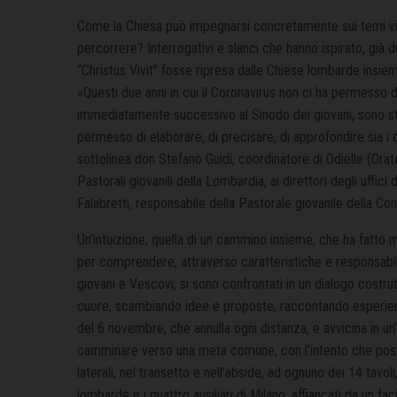
Come la Chiesa può impegnarsi concretamente sui temi vital
percorrere? Interrogativi e slanci che hanno ispirato, già 
“Christus Vivit” fosse ripresa dalle Chiese lombarde insiem
«Questi due anni in cui il Coronavirus non ci ha permess
immediatamente successivo al Sinodo dei giovani, sono sta
permesso di elaborare, di precisare, di approfondire sia i d
sottolinea don Stefano Guidi, coordinatore di Odielle (Orat
Pastorali giovanili della Lombardia, ai direttori degli uffi
Falabretti, responsabile della Pastorale giovanile della Co
Un’intuizione, quella di un cammino insieme, che ha fatto m
per comprendere, attraverso caratteristiche e responsabilit
giovani e Vescovi, si sono confrontati in un dialogo costr
cuore, scambiando idee e proposte, raccontando esperienz
del 6 novembre, che annulla ogni distanza, e avvicina in un’
camminare verso una meta comune, con l’intento che possa 
laterali, nel transetto e nell’abside, ad ognuno dei 14 tavol
lombarde e i quattro ausiliari di Milano, affiancati da un faci