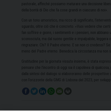
pastorale, affinché possiamo maturare una decisione libera 
della bontà di Dio che fa cose grandi in ciascuno di noi».
Con un tono umoristico, ma ricco di significato, l’interven
sguardo, oltre ciò che è concreto. «Vuoi vedere che certi 
fan soffrire e gioire, i sentimenti e i pensieri, non abbiano
sconosciuta, ma dal suono gentile e impalpabile, leggera 
ringraziare. Chi? Il Padre eterno. E se non ci credessi? Se 
meno del Padre eterno. Benedica la circostanza ma non si 
Gratitudine per la giornata vissuta insieme, è stata espre
pensare che l’incontro di oggi sia il capolinea di qualcosa
dalla sintesi del dialogo si elaboreranno delle prospettiv
con l’orizzonte della GMG di Lisbona del 2023, per sviluppa