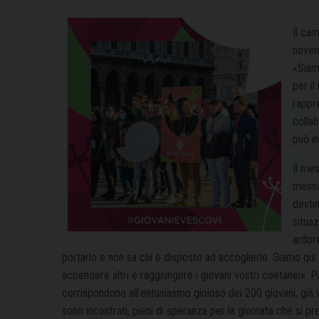
Il cam
novem
«Siamo
per il
rappre
colla
può in
Il mes
messa
desti
situaz
ardor
portarlo e non sa chi è disposto ad accoglierlo. Siamo qui
accendere altri e raggiungere i giovani vostri coetanei». P
corrispondono all’entusiasmo gioioso dei 200 giovani, già v
sono incontrati, pieni di speranza per la giornata che si pr