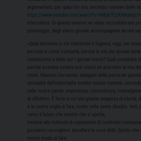
argomentato, per quasi tre ore, secondo i sentieri delle te
https://www.youtube.com/watch?v=9Nbjk7CzXt4&amp;t
intercultura. Di quanto emerso ne viene raccontata una prim
pomeriggio, dagli stessi giovani, accompagnata da una sugg
«Quali decisioni ci sta chiedendo il Signore, oggi, per esse
persone e come comunità, perché la vita dei giovani lombar
convincente e bello per i giovani stessi? Quali possibilità di
perché possano essere essi stessi ad arricchire la vita d
mons. Maurizio Gervasoni, delegato della pastorale giovan
sinodalità dell’importante evento vissuto insieme, secondo lo
nelle vostre parole: esperienza, concretezza, coinvolgime
di riflettere. È forte in voi una grande esigenza di eticità, 
è la vostra voglia di fare, molte volte avete ribadito: fatti
verso il futuro che sentite che vi spetta,
insieme alla richiesta di esperienze di confronto comunitar
possiamo raccogliere: ascoltare la voce dello Spirito che ci 
nostro modo di fare