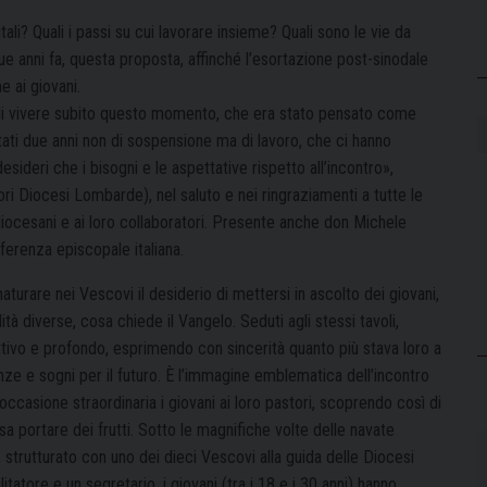
i? Quali i passi su cui lavorare insieme? Quali sono le vie da
due anni fa, questa proposta, affinché l’esortazione post-sinodale
e ai giovani.
o di vivere subito questo momento, che era stato pensato come
ti due anni non di sospensione ma di lavoro, che ci hanno
esideri che i bisogni e le aspettative rispetto all’incontro»,
ori Diocesi Lombarde), nel saluto e nei ringraziamenti a tutte le
ci diocesani e ai loro collaboratori. Presente anche don Michele
nferenza episcopale italiana.
aturare nei Vescovi il desiderio di mettersi in ascolto dei giovani,
à diverse, cosa chiede il Vangelo. Seduti agli stessi tavoli,
uttivo e profondo, esprimendo con sincerità quanto più stava loro a
e e sogni per il futuro. È l’immagine emblematica dell’incontro
occasione straordinaria i giovani ai loro pastori, scoprendo così di
portare dei frutti. Sotto le magnifiche volte delle navate
i, strutturato con uno dei dieci Vescovi alla guida delle Diocesi
litatore e un segretario, i giovani (tra i 18 e i 30 anni) hanno