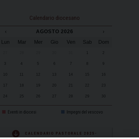
Calendario diocesano
‹
AGOSTO 2026
›
Lun
Mar
Mer
Gio
Ven
Sab
Dom
27
28
29
30
31
1
2
3
4
5
6
7
8
9
10
11
12
13
14
15
16
17
18
19
20
21
22
23
24
25
26
27
28
29
30
31
1
2
3
4
5
6
Eventi in diocesi
Impegni del vescovo
CALENDARIO PASTORALE 2025-