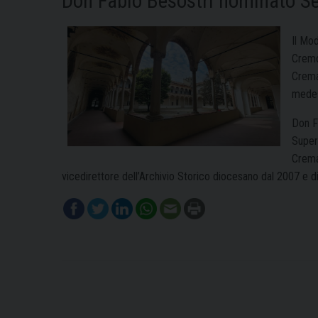
Don Fabio Besostri nominato Se
Il Mod
Cremo
Crema
medes
Don Fa
Super
Crema)
vicedirettore dell’Archivio Storico diocesano dal 2007 e d