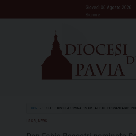
Skip
Giovedì 06 Agosto 2026
to
Signore
content
HOME
»
DON FABIO BESOSTRI NOMINATO SEGRETARIO DELL’ISSR SANT’AGOSTINO
I.S.S.R.
,
NEWS