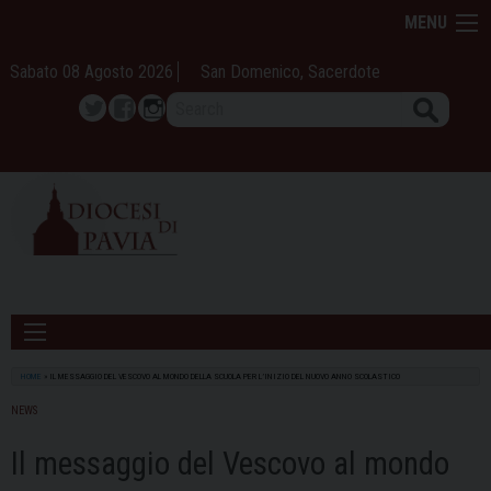
Skip
MENU
to
content
Sabato 08 Agosto 2026
San Domenico, Sacerdote
Search
Twitter
Facebook
Instagram
HOME
»
IL MESSAGGIO DEL VESCOVO AL MONDO DELLA SCUOLA PER L’INIZIO DEL NUOVO ANNO SCOLASTICO
NEWS
Il messaggio del Vescovo al mondo