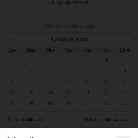
tutti gli appuntamenti
Calendario diocesano
‹
AGOSTO 2026
›
Lun
Mar
Mer
Gio
Ven
Sab
Dom
27
28
29
30
31
1
2
3
4
5
6
7
8
9
10
11
12
13
14
15
16
17
18
19
20
21
22
23
24
25
26
27
28
29
30
31
1
2
3
4
5
6
Eventi in diocesi
Impegni del vescovo