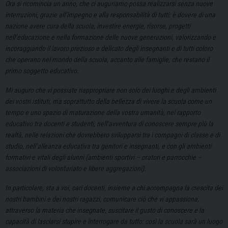
Ora si ricomincia un anno, che ci auguriamo possa realizzarsi senza nuove
interruzioni, grazie all’impegno e alla responsabilità di tutti: è dovere di una
nazione avere cura della scuola, investire energie, risorse, progetti
nell’educazione e nella formazione delle nuove generazioni, valorizzando e
incoraggiando il lavoro prezioso e delicato degli insegnanti e di tutti coloro
che operano nel mondo della scuola, accanto alle famiglie, che restano il
primo soggetto educativo.
Mi auguro che vi possiate riappropriare non solo dei luoghi e degli ambienti
dei vostri istituti, ma soprattutto della bellezza di vivere la scuola come un
tempo e uno spazio di maturazione della vostra umanità, nel rapporto
educativo tra docenti e studenti, nell’avventura di conoscere sempre più la
realtà, nelle relazioni che dovrebbero svilupparsi tra i compagni di classe e di
studio, nell’alleanza educativa tra genitori e insegnanti, e con gli ambienti
formativi e vitali degli alunni (ambienti sportivi – oratori e parrocchie –
associazioni di volontariato e libere aggregazioni).
In particolare, sta a voi, cari docenti, insieme a chi accompagna la crescita dei
nostri bambini e dei nostri ragazzi, comunicare ciò che vi appassiona,
attraverso la materia che insegnate, suscitare il gusto di conoscere e la
capacità di lasciarsi stupire e interrogare da tutto: così la scuola sarà un luogo