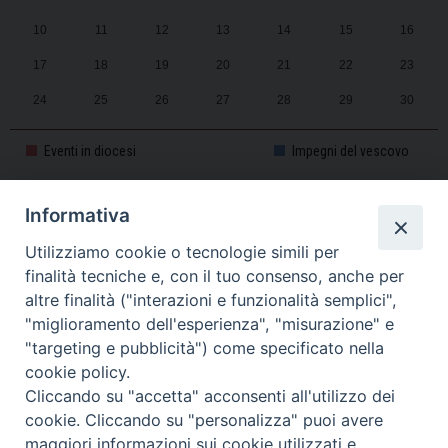
10
11
12
13
14
15
16
17
18
19
20
21
22
23
24
25
26
27
28
29
30
31
1
2
3
4
5
6
Eventi in diocesi
Impegni del vescovo
Informativa
CALENDARIO PASTORALE 2025-2026
Utilizziamo cookie o tecnologie simili per
finalità tecniche e, con il tuo consenso, anche per
altre finalità ("interazioni e funzionalità semplici",
"miglioramento dell'esperienza", "misurazione" e
"targeting e pubblicità") come specificato nella
cookie policy.
Cliccando su "accetta" acconsenti all'utilizzo dei
cookie. Cliccando su "personalizza" puoi avere
maggiori informazioni sui cookie utilizzati e