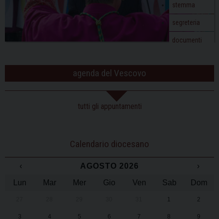
stemma
segreteria
documenti
agenda del Vescovo
tutti gli appuntamenti
Calendario diocesano
‹
AGOSTO 2026
›
Lun
Mar
Mer
Gio
Ven
Sab
Dom
27
28
29
30
31
1
2
3
4
5
6
7
8
9