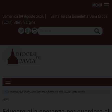
Skip
MENU
to
content
Domenica 09 Agosto 2026
Santa Teresa Benedetta Della Croce
(Edith) Stein, Vergine
Search
Twitter
Facebook
Instagram
HOME
»
EDUCARE ALLA SPERANZA PER GUARDARE AL FUTURO: I 50 ANNI DELLA CASA DEL GIOVANE
NEWS
Educare alla speranza per guardare al