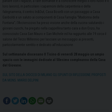
parlare con i ragazzi, a fare domande e a conoscere meglio il loro ruolo e il
loro lavoro), in particolare i capannoni della carpenteria e della
falegnameria, il centro In&Out, Casa Boselli con un passaggio a Casa
Gariboldi e un saluto ai componenti di Casa Famiglia “Madonna della
Fontana”; l’Arcivescovo ha preso visione anche della cucina salutando i
giovani cuochi, ha pregato nella cappellina tanto cara a don Enzo, ha
conosciuto Casa San Mauro e San Michele ed ha raggiunto alle 19 circa il
salone del Terzo Millennio per lasciare un messaggio ai presenti,
particolarmente sentito e dedicato all’educazione.
Sul settimanale diocesano Il Ticino di venerdì 28 maggio un ampio
spazio con le immagini dedicate al 50esimo compleanno della Casa
del Giovane.
SUL SITO DELLA DIOCESI DI MILANO GLI SPUNTI DI RIFLESSIONE PROPOSTI
DA MONS. MARIO DELPINI.